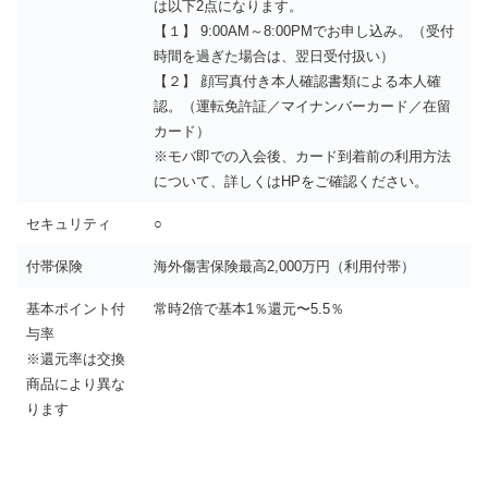
は以下2点になります。
【１】 9:00AM～8:00PMでお申し込み。（受付
時間を過ぎた場合は、翌日受付扱い）
【２】 顔写真付き本人確認書類による本人確
認。（運転免許証／マイナンバーカード／在留
カード）
※モバ即での入会後、カード到着前の利用方法
について、詳しくはHPをご確認ください。
セキュリティ
○
付帯保険
海外傷害保険最高2,000万円（利用付帯）
基本ポイント付
常時2倍で基本1％還元〜5.5％
与率
※還元率は交換
商品により異な
ります