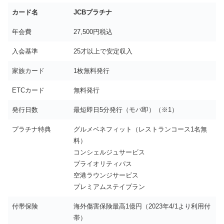
カード名
JCBプラチナ
年会費
27,500円税込
入会基準
25才以上で安定収入
家族カード
1枚無料発行
ETCカード
無料発行
発行日数
最短即日5分発行（モバ即）（※1）
プラチナ特典
グルメベネフィット（レストランコース1名無
料）
コンシェルジュサービス
プライオリティパス
空港ラウンジサービス
プレミアムステイプラン
付帯保険
海外傷害保険最高1億円（2023年4/1より利用付
帯）