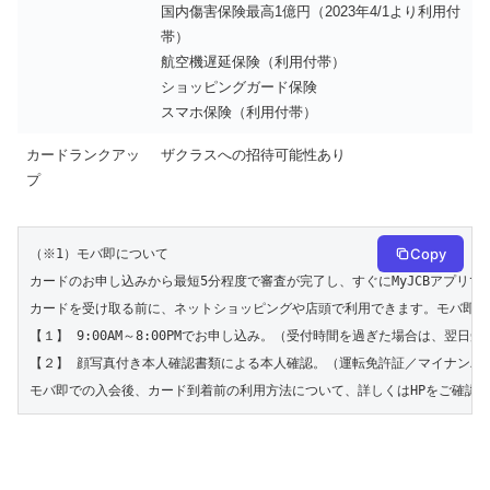
国内傷害保険最高1億円（2023年4/1より利用付
帯）
航空機遅延保険（利用付帯）
ショッピングガード保険
スマホ保険（利用付帯）
カードランクアッ
ザクラスへの招待可能性あり
プ
Copy
（※1）モバ即について

カードのお申し込みから最短5分程度で審査が完了し、すぐにMyJCBアプリで
カードを受け取る前に、ネットショッピングや店頭で利用できます。モバ即の入
【１】 9:00AM～8:00PMでお申し込み。（受付時間を過ぎた場合は、翌日受
【２】 顔写真付き本人確認書類による本人確認。（運転免許証／マイナンバー
モバ即での入会後、カード到着前の利用方法について、詳しくはHPをご確認