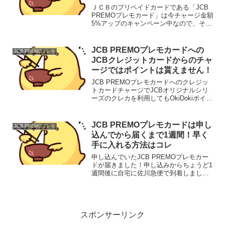
ＪＣＢのプリペイドカードである「JCB
PREMOプレモカード」は今チャージ金額
5%アップのキャンペーン中なので、その
ままJCBカードで決済するよりお得です
よ！期間は現在延長されて2017年10月31
日までとなっています。恥ずかしながら
JCB PREMOプレモカードへの
JCB PREMOプレモ
最近...
JCBクレジットカードからのチャ
ージではポイントは貰えません！
JCB PREMOプレモカードへのクレジッ
トカードチャージでJCBオリジナルシリ
ーズのクレカを利用してもOkiDokiポイン
トの付与対象外なのでポイント加算され
ないので注意してくださいね！公式サイ
トでもしっかりと明記されています。
JCB PREMOプレモカードは申し
JCB PREMOプレモ
JCB P...
込んでから届くまで1週間！早く
手に入れる方法はコレ
申し込んでいたJCB PREMOプレモカー
ドが届きました！申し込みからちょうど1
週間後に自宅に佐川急便で到着しました
よ。申し込みはJCBのプレモ申し込みサ
イトから行い、カード発行手数料金が1枚
300円で、最初のチャージは500円を選
択。合計...
スポンサーリンク