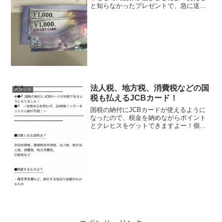
と知らなかったプレゼントで、急に送ら
れてきたので開けてビックリ、たった
2000円と思われるかもしれませんが嬉し
いもんですよ！JCBギフトカードはもち
ろんそのまま利用可...
法人税、地方税、消費税などの国
メリット
税も払えるJCBカード！
国税の納付にJCBカードが使えるように
なったので、税金を納めながらポイント
とクレヒスをゲットできますよー！個人
事業主や法人の代表取締役の方に朗報で
す(´∀｀*)そろそろやって来る国税の納
付、法人税や地方税、消費税の納付に
JCBカードが利用可...