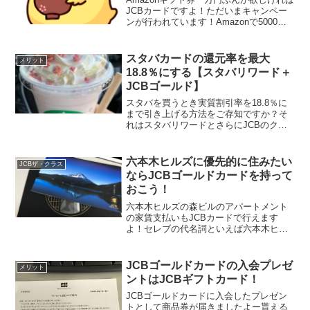
JCBカードですよ！ただいまキャンペー
ンが行われています！Amazonで5000円
分以上の買い物をすると、一口となる自
動エントリーで、1000人に1万円分の
Amazonギフト券が当たります！期間は
スタバカードの還元率を最大
メリット
2...
18.8％にする【スタバリワード＋
JCBゴールド】
スタバを買うとき実質割引率を18.8％に
まで引き上げる方法をご存知ですか？そ
れはスタバリワードとさらにJCBのクレ
ジットカードを使って決済する方法で
す。スターバックスに新作が出るたびに
「スタバ行こうよー！」 と家族にねだら
六本木ヒルズに優先的に住みたい
JCBザ・クラス
れているモチ（@...
ならJCBゴールドカードを持って
おこう！
六本木ヒルズの森ビルのアパートメント
の家賃支払いもJCBカードで行えます
よ！セレブの代名詞といえば六本木ヒル
ズですが、その家賃の支払いにJCBゴー
ルドカードやJCBザクラスが利用可能な
だけでなく、六本木ヒルズに入りやすい
JCBゴールドカードの入会プレゼ
メリット
とも言われています！...
ントはJCBギフトカード！
JCBゴールドカードに入会したプレゼン
トとして商品券が届きましたよー貰える