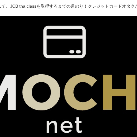
て、JCB tha classを取得するまでの道のり！クレジットカードオ