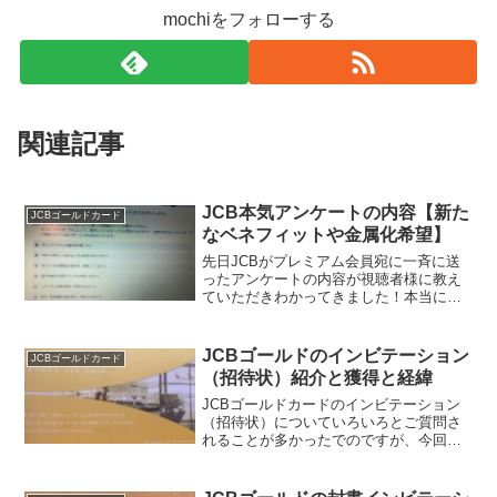
mochiをフォローする
関連記事
JCB本気アンケートの内容【新た
JCBゴールドカード
なベネフィットや金属化希望】
先日JCBがプレミアム会員宛に一斉に送
ったアンケートの内容が視聴者様に教え
ていただきわかってきました！本当に有
難うございます。このアンケートはJCB
も本気で情報収集をしにかかっている事
が伺える、なんと答えると500円キャッシ
JCBゴールドのインビテーション
JCBゴールドカード
ュバックが行われ...
（招待状）紹介と獲得と経緯
JCBゴールドカードのインビテーション
（招待状）についていろいろとご質問さ
れることが多かったでのですが、今回実
際にこのJCBゴールドの招待状の封書を
受け取られた方からモチ（@mochinet1）
に情報をいただきました！いつも有難う