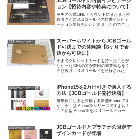
JCBゴールドの封書インビテーシ
JCBゴールドカード
ございます...
ョン【招待内容や特典について】
モチの公式LINEアカウントにまたまた視
聴者さんにJCBゴールドの封書インビテ
ーション情報をいただきましたのでご紹
介したいと思います。綺麗な黒い封筒で
一瞬ゴールドザプレミアのインビテーシ
ョンのように見えますがJCBゴールドの
スーパーホワイトからJCBゴール
JCBゴールドカード
インビです封筒の...
ド可決までの体験談【8ヶ月で否
決から可決に】
今までクレジットカードを持ったことが
なかった40代の方が数回の審査落ちをく
ぐり抜け、JCBゴールドを発行された体
験談です。モチ（@mochinet1）のLINE
公式アカウントに情報いただき本当にあ
りがとうございますいわゆるスーパーホ
iPhone15を2万円引きで購入する
JCBゴールドカード
ワイトと...
方法【JCBゴールド発行決済】
毎年秋になると登場する新型iPhoneです
が、今回はiPhone15シリーズですよね！
この新型iPhone15をJCBゴールドカード
を新規発行して購入するとなんと2万円以
上もの実質割引で購入することが可能な
のでその方法をご紹介したいと思いま...
JCBゴールドとプラチナの限定デ
JCBゴールドカード
ザインカードが登場