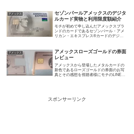
のお写真をモチのLINE公式アカウントに
ていただきましたのでご紹介させていた
だきます夜7時から3時間のUSJAmex貸切
セゾンパールアメックスのデジタ
アメックス
サ...
ルカード実物と利用限度額紹介
モチが初めて申し込んだアメックスブラ
ンドのカードであるセゾンパール・アメ
リカン・エキスプレス®カードのデジタ
ルカードが手元に届きました！というこ
とで早速申し込みからカード到着までの
流れや、券面レビューや割り当てられた
アメックスローズゴールドの券面
アメックス
利用限度額などについても...
レビュー
アメックスから登場したメタルカードの
新色であるローズゴールドの券面のお写
真とその感想を視聴者様にモチのLINE公
式カウントを介していただきましたので
ご紹介させていただきます。すでにお持
ちのアメックスゴールドプリファードの
メタルカードとの比較...
スポンサーリンク