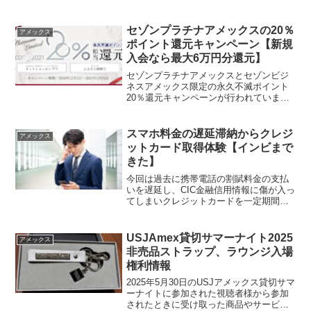
が、こちらをご覧ください。アメリカ
ン・エキスプレス®・カードアメリカ
ン・エキスプレス®・ゴールド・カード
セゾンプラチナアメックスの20％
アメックス
「プラチナ・カード®」ア...
ポイント還元キャンペーン【新規
入会なら最大6万円分還元】
セゾンプラチナアメックスとセゾンビジ
ネスアメックス限定の永久不滅ポイント
20％還元キャンペーンが行われています
よ！セゾンプラチナアメックスを申し込
もうかなと狙っている方にとっては今が
チャンスです。セゾンプラチナアメック
スマホ料金の遅延滞納からクレジ
アメックス
ス20％還元キャンペー...
ットカード取得体験【インビまで
きた】
今回は過去に携帯電話の割賦料金の支払
いを遅延し、CIC金融信用情報に傷が入っ
てしまいクレジットカードを一定期間作
れなくなってしまった方のクレジットカ
ード取得までの復活劇をご紹介したいと
思います。同じようにスマホ料金の支払
USJAmex貸切サマーナイト2025
アメックス
いを止めてしまったこ...
非売品ストラップ、ラウンジ入場
権利情報
2025年5月30日のUSJアメックス貸切サマ
ーナイトに参加された視聴者様から参加
されたときに受け取った商品やサービス