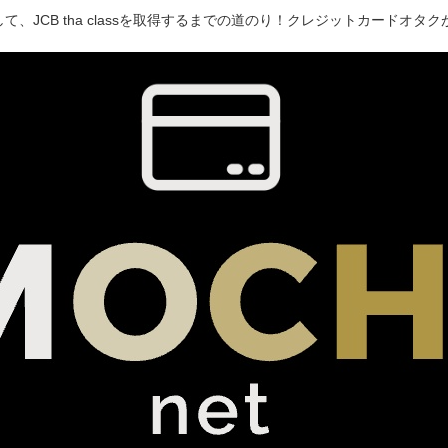
て、JCB tha classを取得するまでの道のり！クレジットカードオ