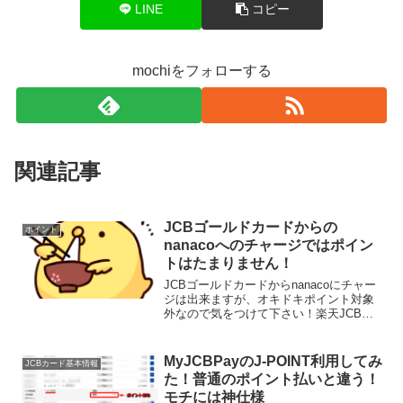
LINE
コピー
mochiをフォローする
関連記事
JCBゴールドカードからの
ポイント
nanacoへのチャージではポイン
トはたまりません！
JCBゴールドカードからnanacoにチャー
ジは出来ますが、オキドキポイント対象
外なので気をつけて下さい！楽天JCBカ
ードではnanacoへのチャージで楽天スー
パーポイントが貰えるのですが（VISAや
mastercardの楽天カードはポイン...
MyJCBPayのJ-POINT利用してみ
JCBカード基本情報
た！普通のポイント払いと違う！
モチには神仕様