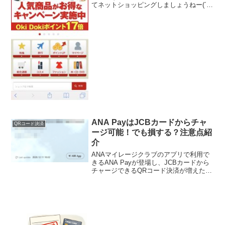
てネットショッピングしましょうねー(´∀
｀*)楽天市場やAmazon、それ以外の旅行
や買い物をするときに、このオキドキラ
ンドを経由してネットショッ...
ANA PayはJCBカードからチャ
QRコード決済
ージ可能！でも損する？注意点紹
介
ANAマイレージクラブのアプリで利用で
きるANA Payが登場し、JCBカードから
チャージできるQRコード決済が増えた！
と喜んでいるモチ（@mochinet1）です。
ANA JCBカードからのチャージではクレ
ジットカード利用でのマイルが加算...