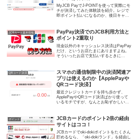
MyJCB PayでJ-POINTを使って実際にモ
チが決済してみた体験談を紹介。レジで
即ポイント払いになるのか、後日キャッ
シュバックなのか、ポイント付与対象に
なるメリットや注意点もわかりやすく解
説します。
PayPay決済でのJCB利用方法と
JCBカード基本情報
ポイント2重取り
現金以外のキャッシュレス決済はPayPay
だけ、というお店たまにありますよね。
そういったお店で支払いするときに
「PayPay使うけど、JCBカードのクレヒ
スの積み上げ修行にならないんだよね
ー」って残念になることないですか？先
スマホの通信制限中の決済関連ア
QRコード決済
日もこのようなツ...
プリは使えるのか【ApplePayや
QRコード決済】
最近クレジットカードを持ち歩かず、
ApplePayやQRコード決済ばかり使って
いるモチですが、なんとお恥ずかしいこ
とに今月月末はスマホの通信制限に引っ
かかってしまいましたw「おいおいめんど
くさいなー」なんて思ったのですが逆転
JCBカードのポイント2倍の経由
ポイント
の発想で「もしか...
サイトはココ！
JCBカードでoki-dokiポイントをたくさん
貯めるなら、「oki-dokiランド」を経由し