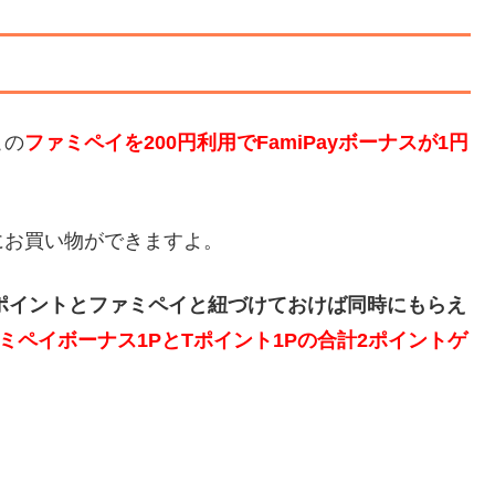
この
ファミペイを200円利用でFamiPayボーナスが1円
にお買い物ができますよ。
ポイントとファミペイと紐づけておけば同時にもらえ
ァミペイボーナス1PとTポイント1Pの合計2ポイントゲ