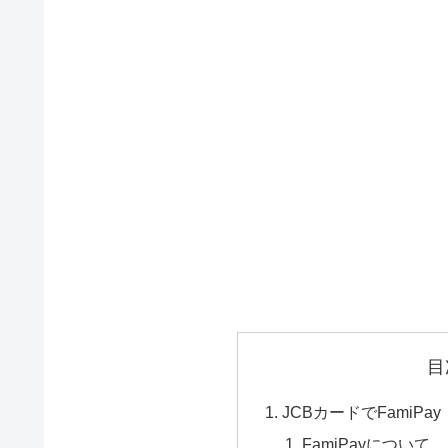
目
JCBカードでFamiP
FamiPayについて