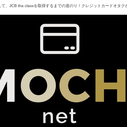
て、JCB tha classを取得するまでの道のり！クレジットカードオ