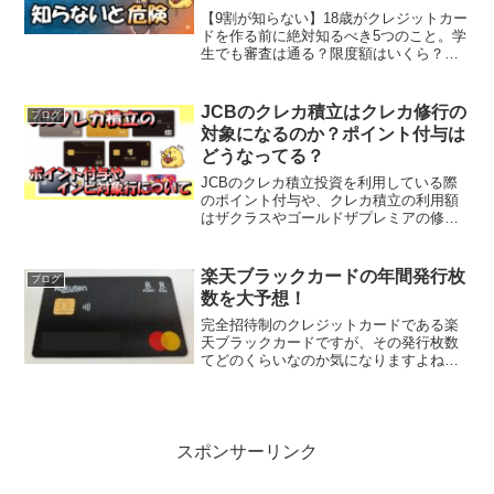
【9割が知らない】18歳がクレジットカー
ドを作る前に絶対知るべき5つのこと。学
生でも審査は通る？限度額はいくら？リ
ボ払いの危険性やクレカの正しい使い
方、18歳におすすめのカードまで詳しく
解説。
JCBのクレカ積立はクレカ修行の
ブログ
対象になるのか？ポイント付与は
どうなってる？
JCBのクレカ積立投資を利用している際
のポイント付与や、クレカ積立の利用額
はザクラスやゴールドザプレミアの修行
対象金額になるのか？というご質問をモ
チのLINE公式アカウントによくいただき
ますので、今回は情報を共有させていた
楽天ブラックカードの年間発行枚
ブログ
だきたいと思います...
数を大予想！
完全招待制のクレジットカードである楽
天ブラックカードですが、その発行枚数
てどのくらいなのか気になりますよね。
日本全体で一体何人の人が持っているカ
ードなのか、その疑問に対し少しヒント
になる情報をいただきましたので楽天ブ
ラックカード発行枚数予想...
スポンサーリンク