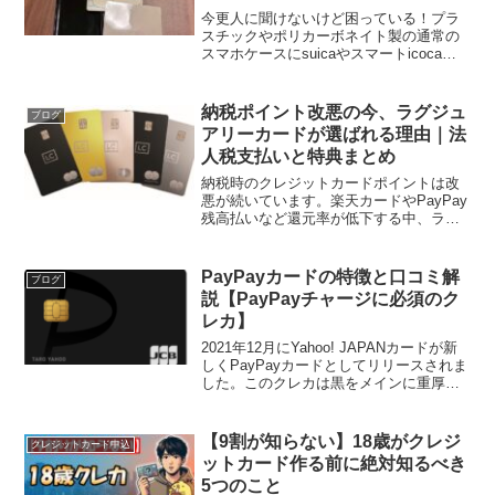
ICOCAなど】
今更人に聞けないけど困っている！プラ
スチックやポリカーボネイト製の通常の
スマホケースにsuicaやスマートicocaを
入れて改札通ろうとしたら開かなくてパ
ニクった！結局スマホケースから交通系
ICカードを取り出してかざす羽目になっ
納税ポイント改悪の今、ラグジュ
ブログ
てしまったと...
アリーカードが選ばれる理由｜法
人税支払いと特典まとめ
納税時のクレジットカードポイントは改
悪が続いています。楽天カードやPayPay
残高払いなど還元率が低下する中、ラグ
ジュアリーカードは最大1.5％還元で法人
税支払いでも注目されています。納税で
の利用メリットや人気特典、経営者に選
PayPayカードの特徴と口コミ解
ブログ
ばれる理由をわかりやすく解説します
説【PayPayチャージに必須のク
レカ】
2021年12月にYahoo! JAPANカードが新
しくPayPayカードとしてリリースされま
した。このクレカは黒をメインに重厚感
のあるデザインとなりましたね！電子決
済に対応しており、キャッシュレス化が
進んでいる現代にピッタリのカードと言
【9割が知らない】18歳がクレジ
クレジットカード申込
え...
ットカード作る前に絶対知るべき
5つのこと