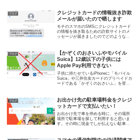
身もインビ獲得するまでソワソワした時
間を過ごしました。獲得された方おめで
とうございます！！ということで次は
クレジットカードの情報抜き詐欺
ブログ
「JCBザ・ク...
メールが届いたので晒します
モチのスマホのSMSにクレジットカード
の情報を抜き取るための詐欺サイトのメ
ッセージが届きましたのでどのようなも
のなのか注意喚起を込めまして情報公開
させていただきたいと思います。iPhone
のSMSの着信音が鳴り、以下のショート
【かぞくのおさいふやモバイル
ブログ
メールが届きま...
Suica】12歳以下の子供には
Apple Pay利用できない
子供に持たせているiPhoneに「モバイル
Suica」や三井住友カードのプリペイドカ
ードである「かぞくのおさいふ」を登録
しようとして分かった事です！中学一年
生でも12歳の子供はApple Payでかぞくの
お財布からモバイルSuicaへのプリ...
お出かけ先の駐車場料金をクレジ
ブログ
ットカードで支払いたい！
お出かけ先で車を停める時に、その場所
場所で駐車場を探して利用すると思いま
す。その時に現金でしか払えない駐車場
に出くわすこともあると思いますが、前
もって駐車場を予約して先にクレジット
カードで支払っておけば現金を使うこと