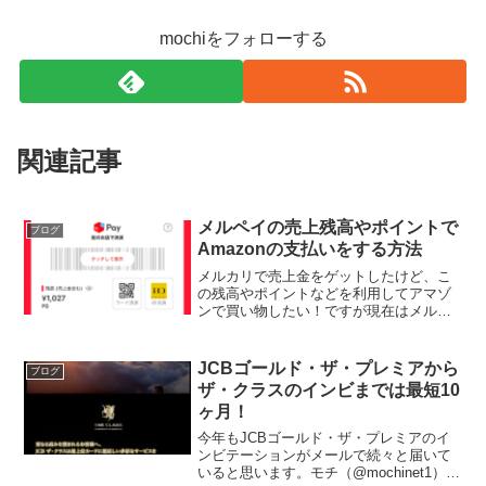
mochiをフォローする
関連記事
メルペイの売上残高やポイントで
ブログ
Amazonの支払いをする方法
メルカリで売上金をゲットしたけど、こ
の残高やポイントなどを利用してアマゾ
ンで買い物したい！ですが現在はメルペ
イではAmazonの支払いは直接できませ
ん。という事で少し回り道をして実際に
Amazonで欲しいものをメルペイ残高を利
JCBゴールド・ザ・プレミアから
ブログ
用して購入して...
ザ・クラスのインビまでは最短10
ヶ月！
今年もJCBゴールド・ザ・プレミアのイ
ンビテーションがメールで続々と届いて
いると思います。モチ（@mochinet1）自