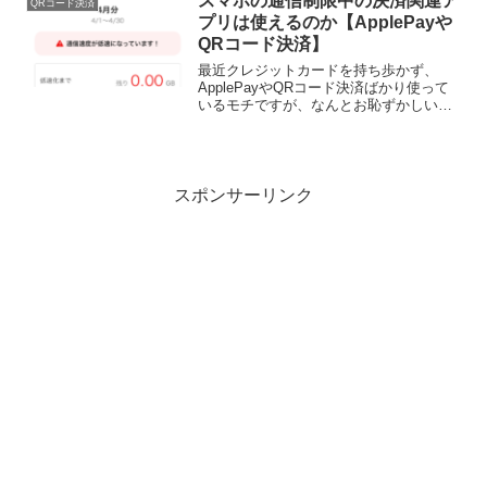
スマホの通信制限中の決済関連ア
QRコード決済
もないですし、割安料金で...
プリは使えるのか【ApplePayや
QRコード決済】
最近クレジットカードを持ち歩かず、
ApplePayやQRコード決済ばかり使って
いるモチですが、なんとお恥ずかしいこ
とに今月月末はスマホの通信制限に引っ
かかってしまいましたw「おいおいめんど
くさいなー」なんて思ったのですが逆転
の発想で「もしか...
スポンサーリンク