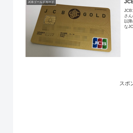
J
JCBゴールドカード
JC
さん
以降
なJ
スポ