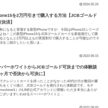
2024.05.24
Phone15を2万円引きで購入する方法【JCBゴールド
行決済】
秋になると登場する新型iPhoneですが、今回はiPhone15シリーズ
よね！この新型iPhone15をJCBゴールドカードを新規発行して購
るとなんと2万円以上もの実質割引で購入することが可能なのでそ
法をご紹介したいと思いま...
2023.09.15
ーパーホワイトからJCBゴールド可決までの体験談
8ヶ月で否決から可決に】
でクレジットカードを持ったことがなかった40代の方が数回の審
ちをくぐり抜け、JCBゴールドを発行された体験談です。モチ
mochinet1）のLINE公式アカウントに情報いただき本当にありが
ございますいわゆるスーパーホワイトと...
2022.09.03