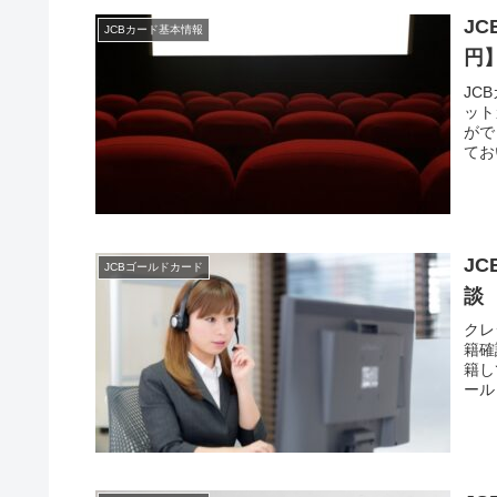
J
JCBカード基本情報
円
JC
ット
がで
てお
J
JCBゴールドカード
談
クレ
籍確
籍し
ール