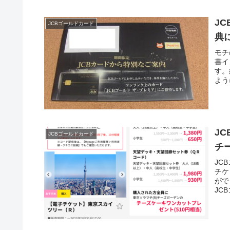
J
JCBゴールドカード
典
モチ
書イ
す。
よう
J
JCBゴールドカード
チ
JC
チケ
がで
JC