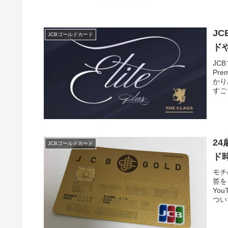
JC
JCBゴールドカード
ド
JC
Pre
かり
すご
2
JCBゴールドカード
ド
モチ
答を
Yo
つい