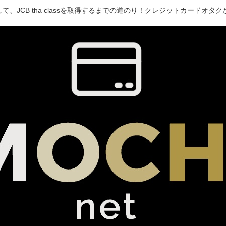
て、JCB tha classを取得するまでの道のり！クレジットカードオ