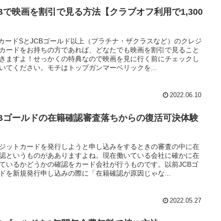
CBで映画を割引で見る方法【クラブオフ利用で1,300
】
BカードSとJCBゴールド以上（プラチナ・ザクラスなど）のクレジ
カードをお持ちの方であれば、どなたでも映画を割引で見ること
きますよ！せっかくの特典なので映画を見に行く前にチェックし
いてください。モチはトップガンマーベリックを...
2022.06.10
CBゴールドの在籍確認審査落ちからの復活可決体験
ジットカードを発行しようと申し込みをするときの審査の中に在
認というものがあありますよね。現在働いている会社に確かに在
ているかどうかの確認をカード会社が行うものです。以前JCBゴ
ドを新規発行申し込みの際に「在籍確認が原因じゃな...
2022.05.27