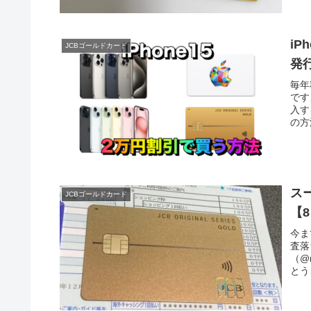
i
JCBゴールドカード
発
毎年
です
入す
の方
ス
JCBゴールドカード
【
今ま
査落
（@
とう