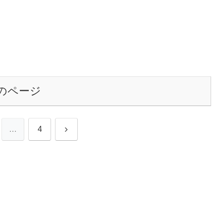
のページ
次
…
4
へ