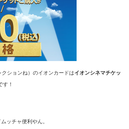
レクションね）のイオンカードは
イオンシネマチケッ
です！
てムッチャ便利やん。