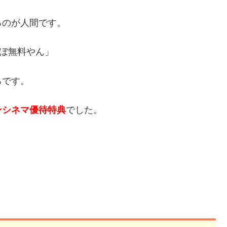
るのが人間です。
ほぼ無料やん」
ろです。
ンシネマ優待特典
でした。
。