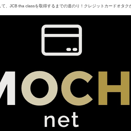
て、JCB tha classを取得するまでの道のり！クレジットカードオ