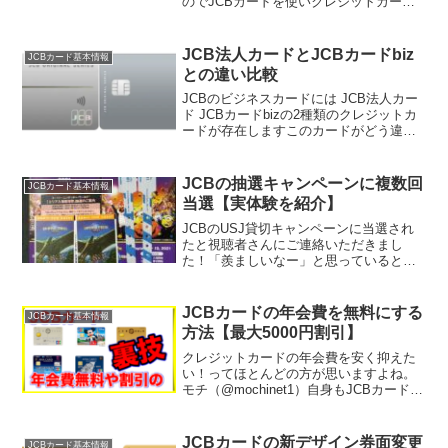
のでJCBカードを使いクレジットカード
の支払い手数料0円とあるポイントをもら
いながらで払ってきました。その方法を
ご紹介します我が家は奥さんの軽自動車
JCB法人カードとJCBカードbiz
JCBカード基本情報
とモチ（@moch...
との違い比較
JCBのビジネスカードには JCB法人カー
ド JCBカードbizの2種類のクレジットカ
ードが存在しますこのカードがどう違う
のかをわかりやすくご紹介したいと思い
ますカード性能比較表まずはカードの基
本性の違いをわかりやすく！カード発行
JCBの抽選キャンペーンに複数回
JCBカード基本情報
枚数発行で...
当選【実体験を紹介】
JCBのUSJ貸切キャンペーンに当選され
たと視聴者さんにご連絡いただきまし
た！「羨ましいなー」と思っていると
「過去にもJCBのキャンペーンに当選し
たことありますよ( ^ω^ )」とのことで今
までの当選履歴を詳しく教えてきただき
JCBカードの年会費を無料にする
JCBカード基本情報
ました。すると...
方法【最大5000円割引】
クレジットカードの年会費を安く抑えた
い！ってほとんどの方が思いますよね。
モチ（@mochinet1）自身もJCBカードを
利用してますが年会費無料だったらどれ
だけいいかと何度も思いますw今回はJCB
カードの中でも一般カードやゴールドカ
JCBカードの新デザイン券面変更
JCBカード基本情報