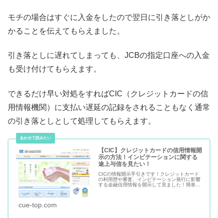
モチの場合はすぐに入金をしたので翌日に引き落としがか
かることを伝えてもらえました。
引き落としに遅れてしまっても、JCBの指定口座への入金
も受け付けてもらえます。
できるだけ早い対処をすればCIC（クレジットカードの信
用情報機関）に支払い遅延の記録をされることもなく通常
の引き落としとして処理してもらえます。
【CIC】クレジットカードの信用情報開
示の方法！インビテーションに関する
途上与信を見たい！
CICの情報開示手引きです！クレジットカード
の利用歴や審査、インビテーション発行に影響
する金融信用情報を開示して見ました！簡単な
その方法をわかりやすく説明しています。10分
もあれば完了するのできになる方は是非どう
ぞ。
cue-top.com