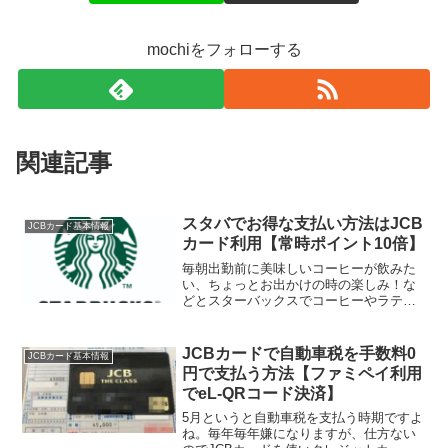
mochiをフォローする
関連記事
スタバでお得な支払い方法はJCB
JCBカード基本情報
カード利用【常時ポイント10倍】
毎朝出勤前に美味しいコーヒーが飲みた
い、ちょっとお出かけの時の楽しみ！な
どとスターバックスでコーヒーやラテや
フラペチーノを注文する方多いと思いま
す。ちょっとおしゃれで気分が上がった
りしますよね。モチ（@mochinet1）も家
JCBカードで自動車税を手数料0
JCBカード基本情報
族でお出かけす...
円で支払う方法【ファミペイ利用
でeL-QRコード決済】
5月というと自動車税を支払う時期ですよ
ね。毎年毎年嫌になりますが、仕方ない