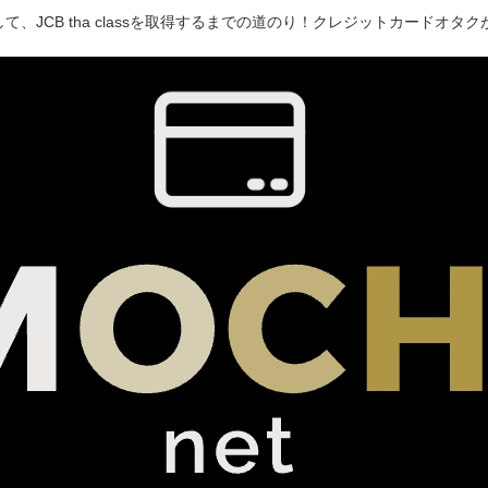
て、JCB tha classを取得するまでの道のり！クレジットカードオ