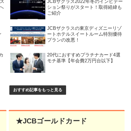
レス
JCBザクラス2022年冬のインビテー
へ
ション祭りがスタート！取得経緯も
ご紹介
JCBザクラスの東京ディズニーリゾ
ン
ートホテルスイートルーム特別優待
プランの改悪！
カ
20代におすすめプラチナカード4選
モチ基準【年会費2万円台以下】
おすすめ記事をもっと見る
★JCBゴールドカード