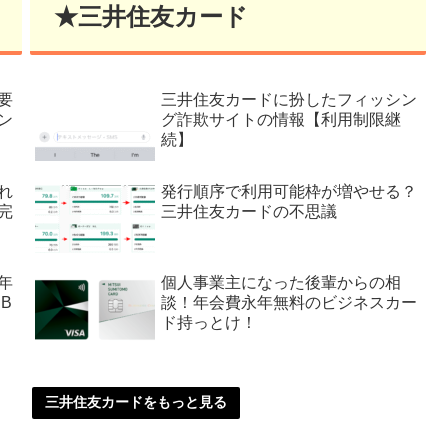
★三井住友カード
要
三井住友カードに扮したフィッシン
ン
グ詐欺サイトの情報【利用制限継
続】
れ
発行順序で利用可能枠が増やせる？
完
三井住友カードの不思議
年
個人事業主になった後輩からの相
B
談！年会費永年無料のビジネスカー
ド持っとけ！
三井住友カードをもっと見る