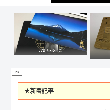
JCBザ・クラス
PR
★新着記事