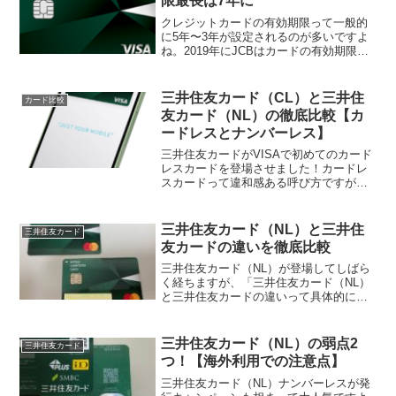
限最長は7年に
クレジットカードの有効期限って一般的
に5年〜3年が設定されるのが多いですよ
ね。2019年にJCBはカードの有効期限を
最長7年にしたのですがそれに続いて三井
住友カードも有効期限最長7年のカードを
しれっと発行していました！！モチ
三井住友カード（CL）と三井住
カード比較
（@mochin...
友カード（NL）の徹底比較【カ
ードレスとナンバーレス】
三井住友カードがVISAで初めてのカード
レスカードを登場させました！カードレ
スカードって違和感ある呼び方ですが、
今までクレジットカードではプラスチッ
クカードを発行して、そのカード自体の
利用だったり、スマホに登録して決済利
三井住友カード（NL）と三井住
三井住友カード
用をしていましたよね...
友カードの違いを徹底比較
三井住友カード（NL）が登場してしばら
く経ちますが、「三井住友カード（NL）
と三井住友カードの違いって具体的にど
こ？」「三井住友カードってどうなって
るの？」ってことがモチ（@mochinet1）
は気になってきましたwどちらも持ってい
三井住友カード（NL）の弱点2
三井住友カード
ますが正...
つ！【海外利用での注意点】
三井住友カード（NL）ナンバーレスが発