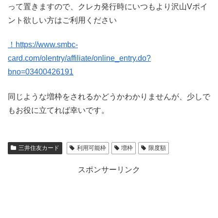
って置きますので、クレカ発行時にいつもより沢山Vポイ
ント欲しい方はご利用ください
！https://www.smbc-
card.com/olentry/affiliate/online_entry.do?
bno=03400426191
同じような増枠をされるかどうかわかりませんが、少しで
もお役に立てれば幸いです。
三井住友カード
利用可能枠
増枠
限度額
スポンサーリンク