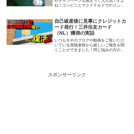
行キャンペーンも相まって大人気ですよ
ね！コンビニとマクドナルドでのコンタ
クトレス決済利用で5％還元ということも
あり、モチもすぐに作らせてもらたので
すが、色々とカードを見ていると今まで
自己破産後に見事にクレジットカ
三井住友カード
の三井住友カードと違...
ード発行！三井住友カード
（NL）獲得の実話
いつもモチのブログや動画をご覧いただ
いている視聴者様から嬉しいご報告を聞
くことができました！同じ悩みの方の参
考になるかもと思い、今回取り上げてさ
せてください！という願いに快く了承し
ていただきました。その内容は自己破産
経験から復活されて、クレ...
スポンサーリンク