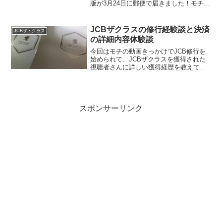
版が3月24日に郵便で届きました！モチ
（@mochinet1）には初めてのメンセレ、
何にしようか考えながらペラペラとカタ
ログをめくっています。年に一度のこの
JCBザクラスの修行経験談と決済
JCBザ・クラス
メンセ...
の詳細内容体験談
今回はモチの動画きっかけでJCB修行を
始められて、JCBザクラスを獲得された
視聴者さんに詳しい獲得経歴を教えてい
ただきましたので、これから修行される
方の参考になると思いご紹介させていた
だきます。いつもLINE公式アカウントで
の情報提供本当に...
スポンサーリンク