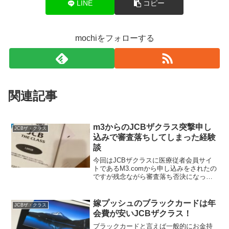
LINE
コピー
mochiをフォローする
関連記事
m3からのJCBザクラス突撃申し
JCBザ・クラス
込みで審査落ちしてしまった経験
談
今回はJCBザクラスに医療従者会員サイ
トであるM3.comから申し込みをされたの
ですが残念ながら審査落ち否決になって
しまったお話をモチのLINE公式アカウン
トで教えていただきました。情報公開の
了解をいただきましたので、皆さんに共
嫁プッシュのブラックカードは年
JCBザ・クラス
有させていた...
会費が安いJCBザクラス！
ブラックカードと言えば一般的にお金持