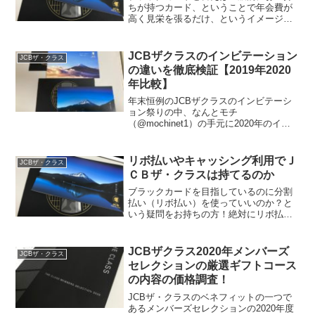
ちが持つカード、ということで年会費が
高く見栄を張るだけ、というイメージが
ありますよね。嫁さんは「そんな見栄だ
けのもの要らない」という方が多いです
よね。男のロマンが理解して貰えないの
JCBザクラスのインビテーション
JCBザ・クラス
が一般的です。ですが「嫁...
の違いを徹底検証【2019年2020
年比較】
年末恒例のJCBザクラスのインビテーシ
ョン祭りの中、なんとモチ
（@mochinet1）の手元に2020年のイン
ビテーションの封筒一式が届きました！
いつも情報交換をさせていただいている
フォロワー様からの贈り物です。本当に
リボ払いやキャッシング利用でＪ
JCBザ・クラス
ありがとうございます。...
ＣＢザ・クラスは持てるのか
ブラックカードを目指しているのに分割
払い（リボ払い）を使っていいのか？と
いう疑問をお持ちの方！絶対にリボ払い
や分割払い、あとからリボなどは利用し
ないようにしてくださいね！club33に入
るためにJCBのブラックカードである
JCBザクラス2020年メンバーズ
JCBザ・クラス
JCBザ・クラスの...
セレクションの厳選ギフトコース
の内容の価格調査！
JCBザ・クラスのベネフィットの一つで
あるメンバーズセレクションの2020年度