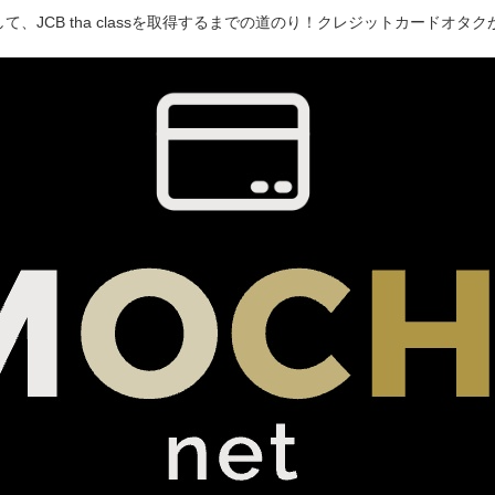
て、JCB tha classを取得するまでの道のり！クレジットカードオ