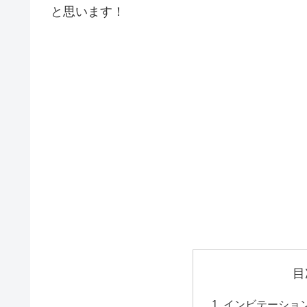
と思います！
目
インビテーショ