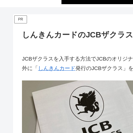
PR
しんきんカードのJCBザクラ
JCBザクラスを入手する方法でJCBのオリ
外に「
しんきんカード
発行のJCBザクラス」