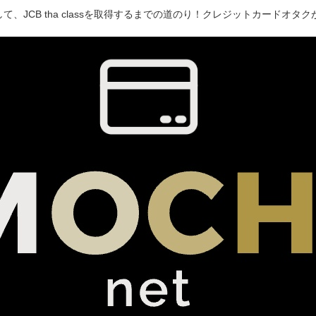
て、JCB tha classを取得するまでの道のり！クレジットカードオ