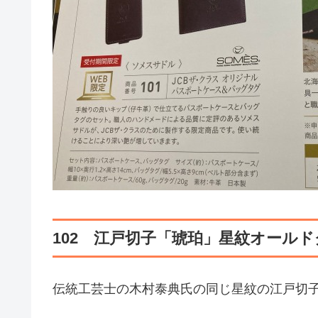
102 江戸切子「琥珀」星紋オール
伝統工芸士の木村泰典氏の同じ星紋の江戸切