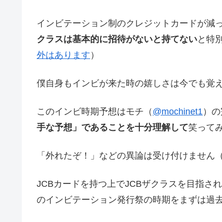
インビテーション制のクレジットカードが減
クラスは基本的に招待がないと持てない
と特
外はあります
）
僕自身もインビが来た時の嬉しさは今でも覚
このインビ時期予想はモチ（
@mochinet1
）の
手な予想」であることを十分理解して
笑って
「外れたぞ！」などの異論は受け付けません
JCBカードを持つ上でJCBザクラスを目指さ
のインビテーション発行祭の時期をまずは過