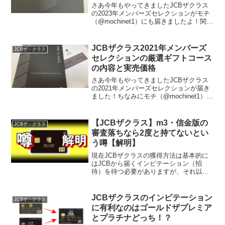
さあ今年もやってきましたJCBザクラス
の2023年メンバーズセレクションがモチ
（@mochinet1）にも届きましたよ！関西
の我が家の郵便ポストに入っていたのは3
月23日。他の地域には前日に届いた方も
いるようです。 JCBザクラスの年会費
JCBザクラス2021年メンバーズ
JCBザ・クラス
の...
セレクションの厳選ギフトコース
の内容と実売価格
さあ今年もやってきましたJCBザクラス
の2021年メンバーズセレクションが届き
ました！ちなみにモチ（@mochinet1）は
関西在住で、郵便ポストに入っていたの
は3月24日。他の地域には前日に届いた方
もいるようです。僕の場合は年会費の支
【JCBザクラス】m3・信金版の
JCBザ・クラス
払い...
審査落ちなら2度と持てないとい
う噂【解明】
現在JCBザクラスの獲得方法は基本的に
はJCBから届くインビテーション（招
待）を待つ必要がありますが、それ以外
にも取得方法はあります。過去に取り上
げさせていただいてますが有名なのが
m3.comという医療従事者専用サイトから
JCBザクラスのインビテーション
JCBザ・クラス
の申し込み 信用...
に有利なのはゴールドザプレミア
とプラチナどっち！？