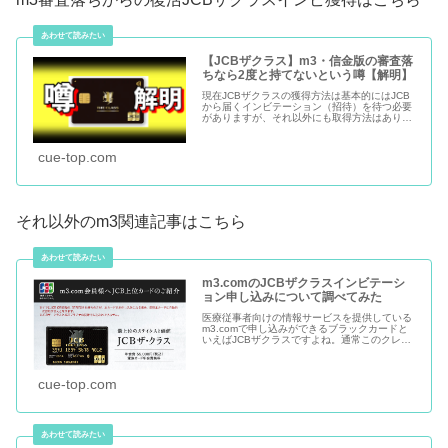
【JCBザクラス】m3・信金版の審査落
ちなら2度と持てないという噂【解明】
現在JCBザクラスの獲得方法は基本的にはJCB
から届くインビテーション（招待）を待つ必要
がありますが、それ以外にも取得方法はありま
す。過去に取り上げさせていただいてますが有
名なのが m3.comという医療従事者専用サイト
からの申し込み 信用...
cue-top.com
それ以外のm3関連記事はこちら
m3.comのJCBザクラスインビテーシ
ョン申し込みについて調べてみた
医療従事者向けの情報サービスを提供している
m3.comで申し込みができるブラックカードと
いえばJCBザクラスですよね。通常このクレジ
ットカードはJCBからのインビテーション（招
待）がないと取得することができない希少価値
の高いカードですが、J...
cue-top.com