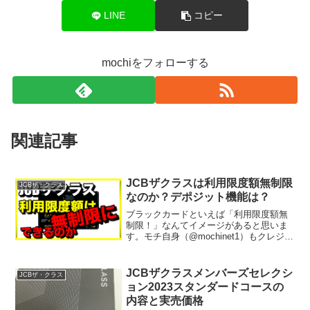
LINE
コピー
mochiをフォローする
関連記事
JCBザクラスは利用限度額無制限
JCBザ・クラス
なのか？デポジット機能は？
ブラックカードといえば「利用限度額無
制限！」なんてイメージがあると思いま
す。モチ自身（@mochinet1）もクレジッ
トカードの興味のないときはテレビなど
で聞きかじった程度でそんなカードがあ
るんだ、なんて思っていました。実際に
JCBザクラスメンバーズセレクシ
JCBザ・クラス
私自身、JCB...
ョン2023スタンダードコースの
内容と実売価格