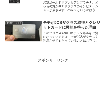
JCBゴールドザプレミアとプラチナ、ど
っちの方がJCBザクラスのインビテーシ
ョンが届きやすいのか？というのは永遠
のテーマですよね。ということでモチ
（@mochinet1）調べにはなりますが、ど
っちの方が可能性が高いのか、またどの
モチがJCBザクラス取得とクレジ
JCBザ・クラス
ような違いが...
ットカードに興味を持った理由
このブログやYouTubeチャンネルをご覧
になっている方はモチがJCBザクラスを
利用させてもらっていることはご存じの
方多いかもしれません。ではなぜ僕がこ
のJCBザクラスを目指してJCB修行を始
めたのか、その理由を細かくお話しする
ことはなかっ...
スポンサーリンク