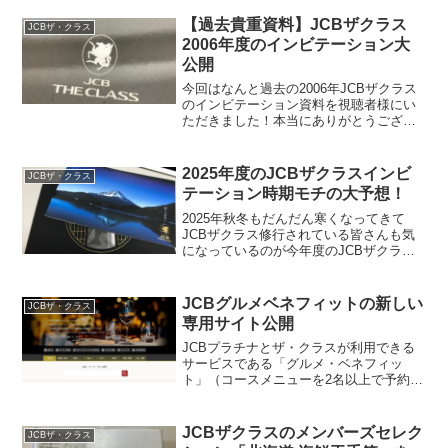
【過去貴重資料】JCBザクラス
JCBザ・クラス
2006年度のインビテーション大
公開
今回はなんと過去の2006年JCBザクラス
のインビテーション資料を視聴者様にい
ただきました！本当にありがとうござい
ます。約15年以上も前のモノなのに保管
状態がものすごく良く綺麗な状態なので
開くのにも緊張しましたが、せっかくな
2025年度のJCBザクラスインビ
JCBザ・クラス
のでモチ（@mo...
テーション時期モチの大予想！
2025年秋冬もだんだん寒くなってきて
JCBザクラス修行されている皆さんも気
になっているのが今年度のJCBザクラス
のインビテーションが送られてくる時期
ですよね？と言うことで2025年度冬の
JCBザクラスのインビテーション時期を
JCBグルメベネフィットの新しい
JCBザ・クラス
今回も予想をし...
専用サイト公開
JCBプラチナとザ・クラスが利用できる
サービスである「グルメ・ベネフィッ
ト」（コースメニューを2名以上で予約す
ると、1名分の料金が無料となるサービス
で）の専用サイトが新しくなりました！
オンラインでいつでも店舗を探すことが
JCBザクラスのメンバーズセレク
JCBザ・クラス
できますし、検索もか...