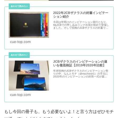
2022年JCBザクラスの封書インビテー
ション紹介
今回は年明けのインビテーション発行となり、
MyJCBでの申し込みリンク出現が初めて登場し
ました。そして恒例のJCBザクラスの封書での
インビテーションが1月11日を皮切りに各地届
き出しているようです。その内容写真情報をい
ただきました！ありがと...
cue-top.com
JCBザクラスのインビテーションの違
いを徹底検証【2019年2020年比較】
年末恒例のJCBザクラスのインビテーション祭
りの中、なんとモチ（@mochinet1）の手元に
2020年のインビテーションの封筒一式が届き
ました！いつも情報交換をさせていただいてい
るフォロワー様からの贈り物です。本当にあり
がとうございます。...
cue-top.com
もし今回の冊子も、もう必要ないよ！と言う方はぜひモチ