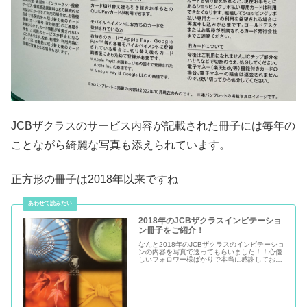
JCBザクラスのサービス内容が記載された冊子には毎年の
ことながら綺麗な写真も添えられています。
正方形の冊子は2018年以来ですね
2018年のJCBザクラスインビテーショ
ン冊子をご紹介！
なんと2018年のJCBザクラスのインビテーショ
ンの内容を写真で送ってもらいました！！心優
しいフォロワー様ばかりで本当に感謝しており
ます。モチ（@mochinet1）は2019年にインビ
を獲得したので、それ以前のことは知らなかっ
たのですが、...