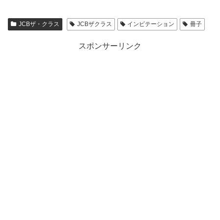
JCBザ・クラス
JCBザクラス
インビテーション
冊子
スポンサーリンク