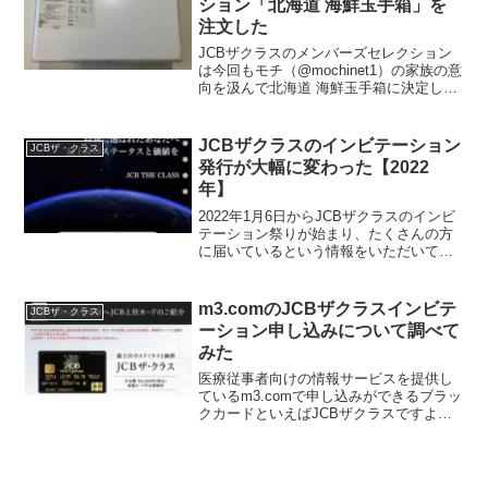
ション「北海道 海鮮玉手箱」を
注文した
JCBザクラスのメンバーズセレクション
は今回もモチ（@mochinet1）の家族の意
向を汲んで北海道 海鮮玉手箱に決定しま
したので年末に注文しましたメンセレの
カタログ写真はこんな雰囲気です。過去
に京都モリタ屋 国産黒毛和牛ステーキセ
JCBザクラスのインビテーション
JCBザ・クラス
ットとハ...
発行が大幅に変わった【2022
年】
2022年1月6日からJCBザクラスのインビ
テーション祭りが始まり、たくさんの方
に届いているという情報をいただいてお
ります。で、今回は過去のJCBザクラス
のインビテーションとは大きく変化があ
りました。モチ（@mochinet1）も色々と
m3.comのJCBザクラスインビテ
JCBザ・クラス
調べ...
ーション申し込みについて調べて
みた
医療従事者向けの情報サービスを提供し
ているm3.comで申し込みができるブラッ
クカードといえばJCBザクラスですよ
ね。通常このクレジットカードはJCBか
らのインビテーション（招待）がないと
取得することができない希少価値の高い
カードですが、J...