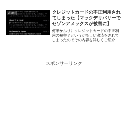
最近よく聞かれる転職時の「嫁ブロッ
ク」。嫁さんが反対したからせっかく良
い条件の転職もご破算になってしまっ
クレジットカードの不正利用され
未分類
た！という事なんですが、せ...
てしまった【マックデリバリーで
セゾンアメックスが被害に】
何年かぶりにクレジットカードの不正利
用の被害？というか怪しい決済をされて
しまったのでその内容を詳しくご紹介い
たします。先日、注文してもいない「マ
クドナルドのマックデリバリーの注文を
承りました」というメールが急にモチ
（@mochinet1）の...
スポンサーリンク