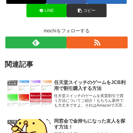
LINE
コピー
mochiをフォローする
関連記事
任天堂スイッチのゲームをJCB利
未分類
用で割引購入する方法
任天堂スイッチのゲームを実質割引で買
う方法についてご紹介！もちろん新作で
も大丈夫ですよ。それはAmazonでJCBカ
ードを利用してAmazonギフト券を購入
し、そのアマギフでニンテンドープリペ
イド番号オンラインコード版を購入す
同窓会で金持ちになった友人を探
未分類
る！そしてニン...
す方法！