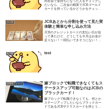
同窓会で金持ちになった人をチェックし
たいなら、二次会の精算でJCBゴールド
カードを持っているかどうかをチェッ
ク！久しぶりに会う友達や元彼などの経
済状況って本当に気になりますよね。数
年ぶりや数十年ぶりに会うのでどのよう
JCBあとから分割を使って見た実
未分類
に変化しているのか、話す...
体験と簡単な申し込み方法
JCBのクレジットカードの支払い日が迫
って来たけど、どうしても今月はお金が
足りない！一回払いできそうにない！そ
んな時は「あとから分割」を利用すれば
乗り切ることができますよ。実際にモチ
（@mochinet1）も仕事でクレジットカー
test
未分類
ドを利用する...
嫁ブロックで転職できなくてもス
JCBザ・クラス
テータスアップ可能なのはJCBの
ブラックカード！
嫁ブロックで転職できなくても、何とか
ステージアップしたいならブラックカー
ドであるJCBザクラスカードを持とう！