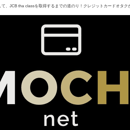
て、JCB tha classを取得するまでの道のり！クレジットカードオ