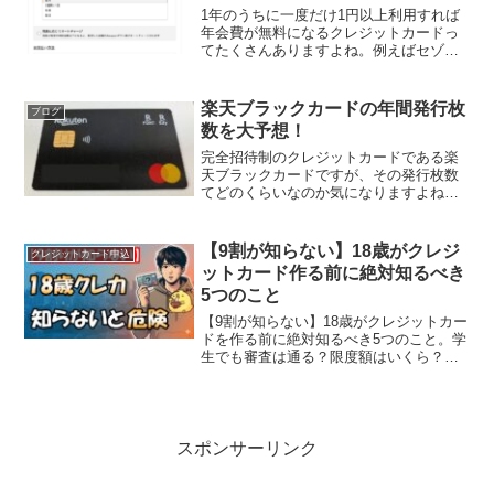
1年のうちに一度だけ1円以上利用すれば
年会費が無料になるクレジットカードっ
てたくさんありますよね。例えばセゾン
パールアメックスやビックカメラSuicaカ
ードなど、初年度は年会費無料で翌年か
らは1回の1円の利用で年会費無料になる
楽天ブラックカードの年間発行枚
ブログ
クレジットカー...
数を大予想！
完全招待制のクレジットカードである楽
天ブラックカードですが、その発行枚数
てどのくらいなのか気になりますよね。
日本全体で一体何人の人が持っているカ
ードなのか、その疑問に対し少しヒント
になる情報をいただきましたので楽天ブ
【9割が知らない】18歳がクレジ
クレジットカード申込
ラックカード発行枚数予想...
ットカード作る前に絶対知るべき
5つのこと
【9割が知らない】18歳がクレジットカー
ドを作る前に絶対知るべき5つのこと。学
生でも審査は通る？限度額はいくら？リ
ボ払いの危険性やクレカの正しい使い
方、18歳におすすめのカードまで詳しく
解説。
スポンサーリンク