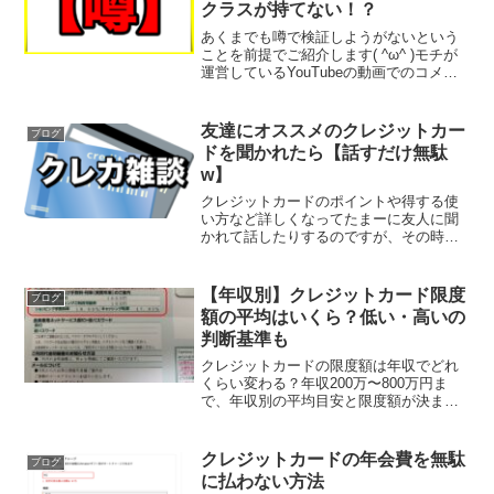
クラスが持てない！？
あくまでも噂で検証しようがないという
ことを前提でご紹介します( ^ω^ )モチが
運営しているYouTubeの動画でのコメン
トいただいたのですが、こんばんは、千
葉銀にも、ザクラスが、有ります。他に
も各金融機関とJCBが提携して発行して
友達にオススメのクレジットカー
ブログ
いるザ・...
ドを聞かれたら【話すだけ無駄
w】
クレジットカードのポイントや得する使
い方など詳しくなってたまーに友人に聞
かれて話したりするのですが、その時に
「で、お前の使ってるJCBってどこが良
いの？」「どのカードがオススメ？」と
よく聞かれます。ここで毎回思うのです
【年収別】クレジットカード限度
ブログ
がその使う人によってク...
額の平均はいくら？低い・高いの
判断基準も
クレジットカードの限度額は年収でどれ
くらい変わる？年収200万〜800万円ま
で、年収別の平均目安と限度額が決まる
仕組みを分かりやすく紹介します
クレジットカードの年会費を無駄
ブログ
に払わない方法