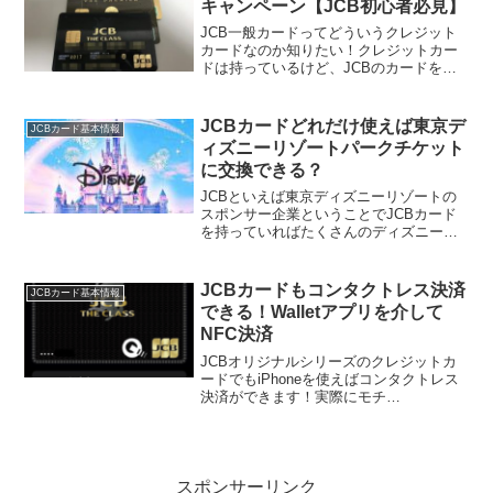
キャンペーン【JCB初心者必見】
JCB一般カードってどういうクレジット
カードなのか知りたい！クレジットカー
ドは持っているけど、JCBのカードを申
し込んだことがないという方や、JCBの
特典や便利な部分ってどういうところ？
と疑問に思っている方に向けて、今現在
JCBカードどれだけ使えば東京デ
JCBカード基本情報
のJCBカードはど...
ィズニーリゾートパークチケット
に交換できる？
JCBといえば東京ディズニーリゾートの
スポンサー企業ということでJCBカード
を持っていればたくさんのディズニー関
連特典を利用できることで有名です。
JCBカード利用で貯まるOKiDokiポイント
もディズニー関連グッズに交換できるの
JCBカードもコンタクトレス決済
JCBカード基本情報
も大きな魅力...
できる！Walletアプリを介して
NFC決済
JCBオリジナルシリーズのクレジットカ
ードでもiPhoneを使えばコンタクトレス
決済ができます！実際にモチ
（@mochinet1）自身が試してきました
よ。JCBカードもJCBコンタクトレスを
介してNFC決済ができるのです。コンタ
クトレス決済...
スポンサーリンク