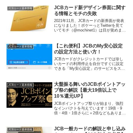
JCBカード新デザイン券面に関す
JCBカード基本情報
る情報とモチの失敗
2021年11月、JCBカードの新券面が発表
になりました！ボケーっとTwitterを見て
いてモチ（@mochinet1）は目が覚めまし
た現在わかっている新デザインでのこの
カードの発行開始は2021年12月上旬から
という発表が行われています。...
【これ便利】JCBのMy安心設定
JCBカード基本情報
の設定方法と使い方！
JCBカードがクレジットカードでは珍し
いカードの利用停止を自分ですぐに設定
できる「My安心設定」のサービスをスタ
ートさせました！モチ（@mochinet1）も
リアルタイム通知待ってましたよー！こ
のMy安心設定ではできることが多いので
大盤振る舞いのJCBポイントアッ
JCBカード基本情報
わかりや...
プ祭の解説【最大19倍以上で
10％還元UP】
JCBポイントアップ祭りが始まり、強烈
なインパクトを与えています！19倍・9
倍・4倍・1倍さらに＋2倍などもありま
す。最大19倍利用するとなんと1,000円利
用で20ポイント（100円相当）もらえて、
還元率に直すと10％還元ですJCBカー
JCB一般カードの解説と申し込み
JCBカード基本情報
ド...