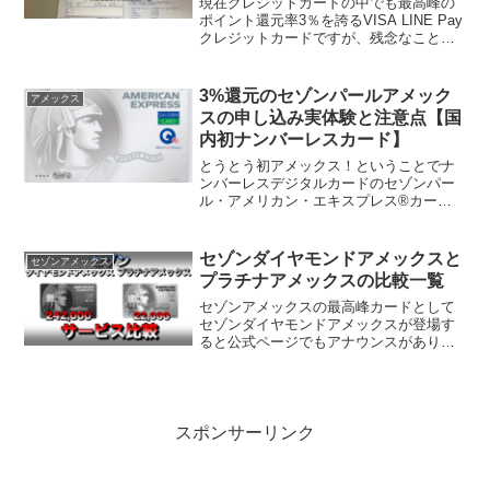
現在クレジットカードの中でも最高峰の
ポイント還元率3％を誇るVISA LINE Pay
クレジットカードですが、残念なことに
2021年4月30日でこの魅力の3％還元が終
了してしまう可能性が高いです。という
ことで、LINEクレカの後釜である後継...
3%還元のセゾンパールアメック
アメックス
スの申し込み実体験と注意点【国
内初ナンバーレスカード】
とうとう初アメックス！ということでナ
ンバーレスデジタルカードのセゾンパー
ル・アメリカン・エキスプレス®カード
をモチ（@mochinet1）も申し込みまし
た！まぁアメックスプロパーではなく提
携カードですけどねw実際に申し込みした
セゾンダイヤモンドアメックスと
セゾンアメックス
時の特典や、Q...
プラチナアメックスの比較一覧
セゾンアメックスの最高峰カードとして
セゾンダイヤモンドアメックスが登場す
ると公式ページでもアナウンスがありま
したこのカードは完全招待制のクレジッ
トカードということで、セゾンアメック
スゴールドやプラチナを利用している方
や、特別な方にしかインビ...
スポンサーリンク