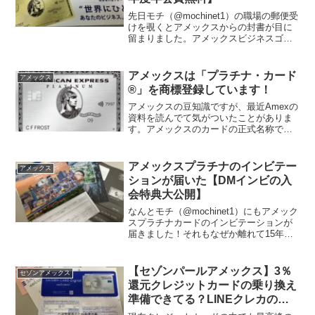
先日モチ（@mochinet1）の職場の郵便受
けを覗くとアメックスからの封書が目に
留まりました。アメックスビジネスゴー
ルドの封書でのインビテーションが届い
てました！「あれ？そう言えば少し前も
受け取った気がするなー」と自分のブロ
アメックスは「プラチナ・カード
アメックス
グを振り返ると...
®」を商標登録しています！
アメックスの豆知識ですが、最近Amexの
資料を読んでて気がついたことがありま
す。アメックスのカードの正式名称です
が、こちらをご覧ください。アメリカ
ン・エキスプレス®・カードアメリカ
ン・エキスプレス®・ゴールド・カード
アメックスプラチナのインビテー
アメックス
「プラチナ・カード®」ア...
ションが届いた【DMインビの入
会特典大公開】
なんとモチ（@mochinet1）にもアメック
スプラチナカードのインビテーションが
届きました！それもなぜか離れて15年以
上経つ実家にクロネコヤマトDM便で。年
末に餅つきで帰省したときに「こんなん
届いてるで」と親に手渡されました。ち
【セゾンパールアメックス】3％
セゾンアメックス
ょっとびっ...
還元クレジットカードの乗り換え
準備できてる？LINEクレカの後
継カード