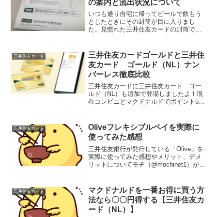
の案内と流出状況について
いつも通り自宅に帰ってビールで飲もう
としたときにその封筒が目に入りまし
た。見慣れた三井住友カードの封筒で
「どうせいつもの保険の勧誘かなんかだ
ろーな」なんて思いながら一応中身を確
認すると【カード差替え（カード番号変
三井住友カードゴールドと三井住
三井住友カード
更）に関するご協力のお願い】...
友カード ゴールド（NL）ナン
バーレス徹底比較
三井住友カードに三井住友カード ゴー
ルド（NL）も追加で登場しましたよ！現
在コンビニとマクドナルドでポイント5％
還元で大人気の三井住友カード（NL）の
特徴を全て網羅した上でさらにサービス
が充実している三井住友カード ゴール
Oliveフレキシブルペイを実際に
三井住友カード
ド（NL）の登場で...
使ってみた感想
三井住友銀行が発行している「Olive」を
実際に使ってみた感想やメリット、デメ
リットについてモチ（@mochinet1）がわ
かりやすくご紹介いたしますクレジット
カード・デビットカード・銀行口座キャ
ッシュカード・Vポイント管理を統合した
マクドナルドを一番お得に買う方
三井住友カード
アプリ...
法なら〇〇円得する【三井住友カ
ード（NL）】