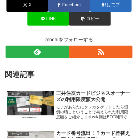
X
Facebook
はてブ
LINE
コピー
mochiをフォローする
関連記事
三井住友カードビジネスオーナー
三井住友カード
ズの利用限度額大公開
モチがあらたにクレカをゲットしたら恒
例の晒しということで与えられた利用限
度額をご紹介しますw今回はETC利用での
1.5％ポイント還元のために発行した三井
住友カードビジネスオーナーズです。こ
のクレカは三井住友カード発行のクレカ
カード番号流出！？カード差替え
三井住友カード
の2枚持ちを条件...