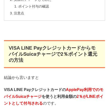
ポイント付与の確認
注意点
VISA LINE Payクレジットカードからモ
バイルSuicaチャージで2％ポイント還元
の方法
結論から言いますと
VISA LINE Payクレジットカードの
ApplePay
利用でのモ
バイル
Suica
チャージ
を使うと利用金額の
2
％が
LINE
ポイ
ントとして付与される
のです。