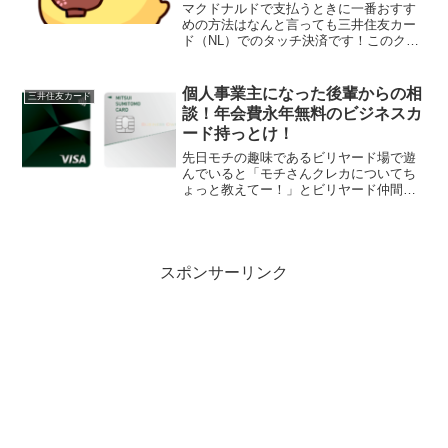
マクドナルドで支払うときに一番おすす
めの方法はなんと言っても三井住友カー
ド（NL）でのタッチ決済です！このクレ
ジットカードはマクドナルドと対象コン
ビニでタッチ決済利用時になんと利用金
額の5％ものポイント還元があるクレジッ
個人事業主になった後輩からの相
三井住友カード
トカードなのです。マ...
談！年会費永年無料のビジネスカ
ード持っとけ！
先日モチの趣味であるビリヤード場で遊
んでいると「モチさんクレカについてち
ょっと教えてー！」とビリヤード仲間の
後輩君が声を掛けてくれました。話を聞
くと 今まで会社員だったが、最近個人事
業主になり一人で仕事を始めた 年齢は30
代中盤で未婚彼女あ...
スポンサーリンク