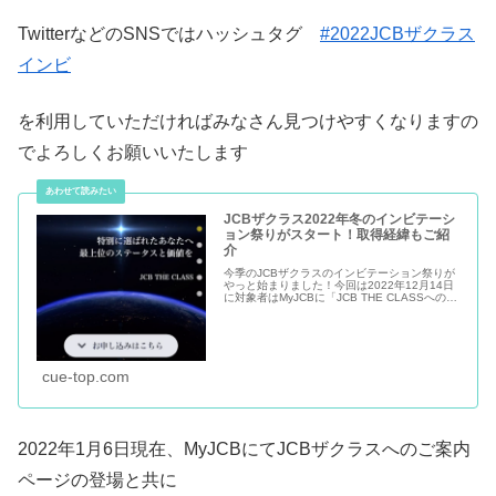
TwitterなどのSNSではハッシュタグ
#2022JCBザクラス
インビ
を利用していただければみなさん見つけやすくなりますの
でよろしくお願いいたします
JCBザクラス2022年冬のインビテーシ
ョン祭りがスタート！取得経緯もご紹
介
今季のJCBザクラスのインビテーション祭りが
やっと始まりました！今回は2022年12月14日
に対象者はMyJCBに「JCB THE CLASSへのご
案内」という表示が出ているはずです今回は12
月の3週目ということになりましたが、インビ
テーシ...
cue-top.com
2022年1月6日現在、MyJCBにてJCBザクラスへのご案内
ページの登場と共に