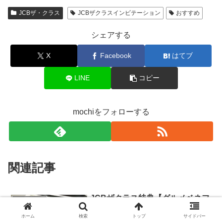
JCBザ・クラス
JCBザクラスインビテーション
おすすめ
シェアする
X
Facebook
はてブ
LINE
コピー
mochiをフォローする
関連記事
JCBザクラス特典【グルメベネフ
JCBザ・クラス
ィット】電話予約した実際の応対
ホーム
検索
トップ
サイドバー
内容！