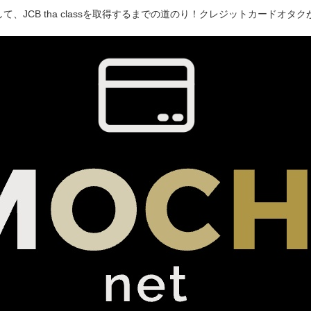
て、JCB tha classを取得するまでの道のり！クレジットカードオ