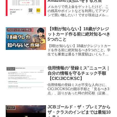
Amazonの支払いをする方法
メルカリで売上金をゲットしたけど、こ
の残高やポイントなどを利用してアマゾ
ンで買い物したい！ですが現在はメルペ
イではAmazonの支払いは直接できませ
ん。という事で少し回り道をして実際に
Amazonで欲しいものをメルペイ残高を利
【9割が知らない】18歳がクレジ
クレジットカード申込
用して購入して...
ットカード作る前に絶対知るべき
5つのこと
【9割が知らない】18歳がクレジットカー
ドを作る前に絶対知るべき5つのこと。学
生でも審査は通る？限度額はいくら？リ
ボ払いの危険性やクレカの正しい使い
方、18歳におすすめのカードまで詳しく
解説。
信用情報の“登録ミス”ニュース｜
ブログ
自分の情報を守るチェック手順
【CIC/JICC/KSC】
信用情報の登録ミスが不安な人向けに、
CIC/JICC/KSCの開示手順と「見るべき3
点」、誤りがあった時の対応順（証拠保
存→登録元へ問い合わせ）を分かりやす
く解説します
JCBゴールド・ザ・プレミアから
ブログ
ザ・クラスのインビまでは最短10