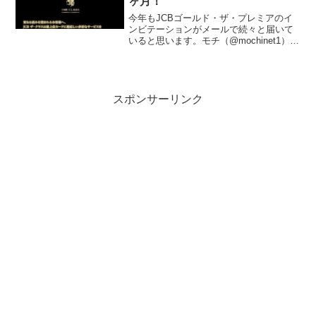
ヶ月！
今年もJCBゴールド・ザ・プレミアのイ
ンビテーションがメールで続々と届いて
いると思います。モチ（@mochinet1）自
身もインビ獲得するまでソワソワした時
間を過ごしました。獲得された方おめで
とうございます！！ということで次は
「JCBザ・ク...
スポンサーリンク