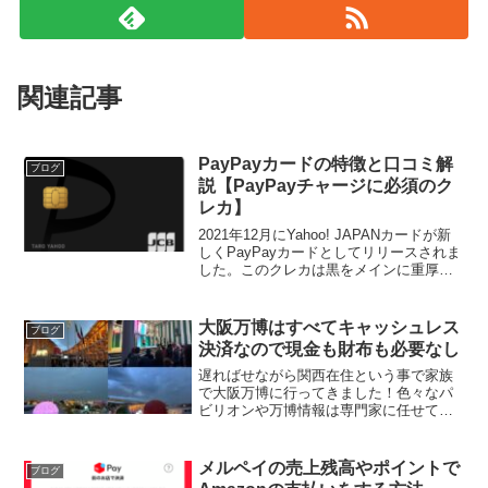
関連記事
PayPayカードの特徴と口コミ解
ブログ
説【PayPayチャージに必須のク
レカ】
2021年12月にYahoo! JAPANカードが新
しくPayPayカードとしてリリースされま
した。このクレカは黒をメインに重厚感
のあるデザインとなりましたね！電子決
済に対応しており、キャッシュレス化が
進んでいる現代にピッタリのカードと言
大阪万博はすべてキャッシュレス
ブログ
え...
決済なので現金も財布も必要なし
遅ればせながら関西在住という事で家族
で大阪万博に行ってきました！色々なパ
ビリオンや万博情報は専門家に任せて、
モチは2025大阪万博のキャッシュレスの
部分に焦点を絞ってお伝えしようという
事で自分の体験記をご紹介いたします。
メルペイの売上残高やポイントで
ブログ
まずは万博に行くため...