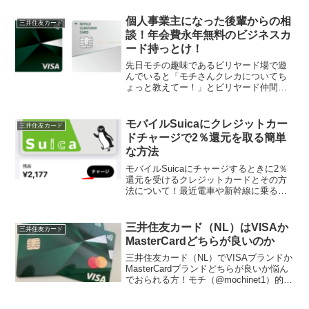
個人事業主になった後輩からの相
三井住友カード
談！年会費永年無料のビジネスカ
ード持っとけ！
先日モチの趣味であるビリヤード場で遊
んでいると「モチさんクレカについてち
ょっと教えてー！」とビリヤード仲間の
後輩君が声を掛けてくれました。話を聞
くと 今まで会社員だったが、最近個人事
業主になり一人で仕事を始めた 年齢は30
モバイルSuicaにクレジットカー
三井住友カード
代中盤で未婚彼女あ...
ドチャージで2％還元を取る簡単
な方法
モバイルSuicaにチャージするときに2％
還元を受けるクレジットカードとその方
法について！最近電車や新幹線に乗る機
会が少し増えたモチなのですが、モバイ
ルSuicaにチャージするクレジットカード
について「どれを使おうかな」と悩むこ
三井住友カード（NL）はVISAか
三井住友カード
とが多いので...
MasterCardどちらが良いのか
三井住友カード（NL）でVISAブランドか
MasterCardブランドどちらが良いか悩ん
でおられる方！モチ（@mochinet1）的に
はMasterCardブランドがオススメです。
※追記 2021年5月11日から三井住友カ