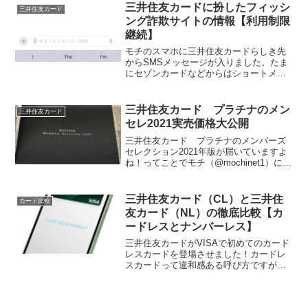
ード（NL）のVI...
三井住友カードに扮したフィッシ
三井住友カード
ング詐欺サイトの情報【利用制限
継続】
モチのスマホに三井住友カードらしき先
からSMSメッセージが入りました。たま
にセゾンカードなどからはショートメッ
セージとメール併用で連絡が入ったりす
るのですが、三井住友カードからは珍し
かったので注意しながら見ていると完全
三井住友カード プラチナのメン
三井住友カード
に詐欺サイトへの誘導で...
セレ2021実売価格大公開
三井住友カード プラチナのメンバーズ
セレクション2021年版が届いていますよ
ね！ってことでモチ（@mochinet1）にも
心優しいフォロワー様がこのメンセレの
情報を送っていただきました。いつもあ
りがとうございます。では、メンセレ名
三井住友カード（CL）と三井住
カード比較
物「実売価...
友カード（NL）の徹底比較【カ
ードレスとナンバーレス】
三井住友カードがVISAで初めてのカード
レスカードを登場させました！カードレ
スカードって違和感ある呼び方ですが、
今までクレジットカードではプラスチッ
クカードを発行して、そのカード自体の
利用だったり、スマホに登録して決済利