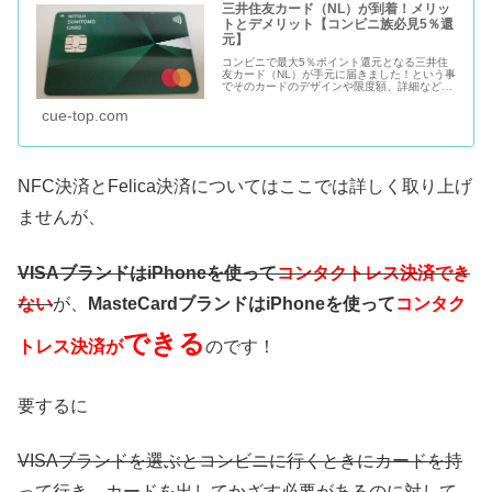
三井住友カード（NL）が到着！メリッ
トとデメリット【コンビニ族必見5％還
元】
コンビニで最大5％ポイント還元となる三井住
友カード（NL）が手元に届きました！という事
でそのカードのデザインや限度額、詳細などに
ついてご紹介したいと思います。fモチ
（@mochinet1）の場合は年会費がかかってい
cue-top.com
る三井住友カードをお持ちで...
NFC決済とFelica決済についてはここでは詳しく取り上げ
ませんが、
VISAブランドはiPhoneを使って
コンタクトレス決済でき
ない
が、
MasteCardブランドはiPhoneを使って
コンタク
できる
トレス決済が
のです！
要するに
VISAブランドを選ぶとコンビニに行くときにカードを持
って行き、カードを出してかざす必要があるのに対して、