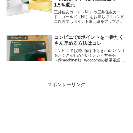
1.5％還元
三井住友カード（NL）や三井住友カー
ド ゴールド（NL）をお持ちで「コンビ
ニ以外でもポイント還元率をアップさせ
たい！」という方は発行するとお得にな
るカードが登場しました。個人事業主や
法人代表者向けのビジネスカードで、
コンビニでdポイントを一番たく
三井住友カード
「ETC利用時や特定の加...
さん貯める方法はコレ
コンビニでお買い物するときにdポイント
をたくさん貯めたい！という方モチ
（@mochinet1）もdocomoの携帯電話も
利用しているのでdポイントでマクドナル
ドでシェイクを飲んだりしています。も
っともっとdポイントをたくさん貯めたい
というこ...
スポンサーリンク