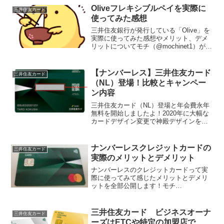
利用だったり、スマホに登録して決済利
Oliveフレキシブルペイを実際に
三井住友カード
用をしていましたよね...
使ってみた感想
三井住友銀行が発行している「Olive」を
実際に使ってみた感想やメリット、デメ
リットについてモチ（@mochinet1）がわ
かりやすくご紹介いたしますクレジット
カード・デビットカード・銀行口座キャ
ッシュカード・Vポイント管理を統合した
【ナンバーレス】三井住友カード
三井住友カード
アプリ...
（NL）登場！比較とキャンペー
ン内容
三井住友カード（NL）登場と年会費永年
無料を開始しましたよ！2020年に大幅な
カードデザイン変更で神殿デザインを一
新した三井住友カードですが2021年の今
度も完全ナンバーレスと年会費無料、さ
らには新規申し込みキャンペーンもかな
ナンバーレスクレジットカードの
三井住友カード
ーりお得なもの...
実際のメリットとデメリット
ナンバーレスのクレジットカードって実
際に使ってみて感じたメリットとデメリ
ットを全部公開します！モチ
（@mochinet1）自身もすでに複数枚持っ
ているナンバーレスカードですが、最近
では完全年会費無料の三井住友カード
三井住友カード ビジネスオーナ
三井住友カード
（NL）が登場して徐々に浸...
ーズはETCや特定の加盟店で