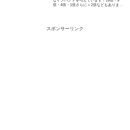
なインパクトを与えています！19倍・9
倍・4倍・1倍さらに＋2倍などもありま
す。最大19倍利用するとなんと1,000円利
用で20ポイント（100円相当）もらえて、
還元率に直すと10％還元ですJCBカー
ド...
スポンサーリンク