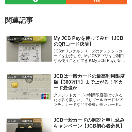
関連記事
My JCB Payを使ってみた【JCB
JCBカード基本情報
のQRコード決済】
JCBオリジナルシリーズのクレジットカ
ードをお持ちで、MyJCBアプリをご利用
なら使うことができるMy JCB Payが始ま
りましたので早速設定してコンビニで利
用してきましたので、いま現状で考えら
れるメリットやデメリットについてモチ
JCBは一般カードの最高利用限度
JCBカード基本情報
（@mo...
額【300万円】まで上がる！平カ
ード最強か
クレジットカードの利用限度額はできる
だけ多く欲しい、でもゴールカードやプ
ラチナカードなど年会費が高いカードは
嫌だ！一般のカードでできるだけ利用限
度額が高いカードがいいという方JCB一
般カードはその希望を叶えてくれる可能
JCB一般カードの解説と申し込み
JCBカード基本情報
性が高いカードですよ！...
キャンペーン【JCB初心者必見】