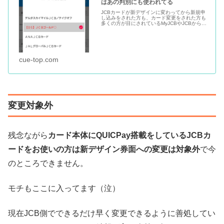
はあの判別にも使われてる
JCBカードが新デザインに変わってから新規申
し込みをされた方も、カード変更をされた方も
多くの方が目にされているMyJCBやJCBからの
メールで届くカード名称の右側の◯が気になり
ますよね。モチ（@mochinet1）はこういうの
結構好きです。...
cue-top.com
変更対象外
残念ながら
カード本体にQUICPay搭載をしているJCBカ
ードをお使いの方は新デザイン券面への変更は対象外
で今
のところできません。
モチもここに入ってます（泣）
現在JCB側でできるだけ早く変更できるように善処してい