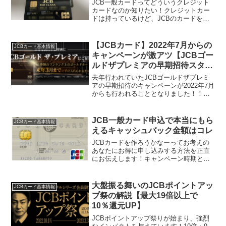
JCB一般カードってどういうクレジット
カードなのか知りたい！クレジットカー
ドは持っているけど、JCBのカードを申
し込んだことがないという方や、JCBの
特典や便利な部分ってどういうところ？
と疑問に思っている方に向けて、今現在
【JCBカード】2022年7月からの
JCBカード基本情報
のJCBカードはど...
キャンペーンが激アツ【JCBゴー
ルドザプレミアの早期招待スター
ト】
去年行われていたJCBゴールドザプレミ
アの早期招待のキャンペーンが2022年7月
からも行われることとなりました！！去
年逃した方、JCBゴールドザプレミアが
欲しい方は是非この機会にJCBゴールド
を発行して利用してみてください。さら
JCB一般カード申込で本当にもら
JCBカード基本情報
にJCBプラ...
えるキャッシュバック金額はコレ
JCBカードを作ろうかなーってお考えの
あなたにお得に申し込みする方法を正直
にお伝えします！キャンペーン時期と通
常時期の違いも交えて、JCB一般カード
申込時の獲得できるキャッシュバックや
ギフトカードのプレゼント額を把握して
大盤振る舞いのJCBポイントアッ
JCBカード基本情報
おきましょう。現在2...
プ祭の解説【最大19倍以上で
10％還元UP】
JCBポイントアップ祭りが始まり、強烈