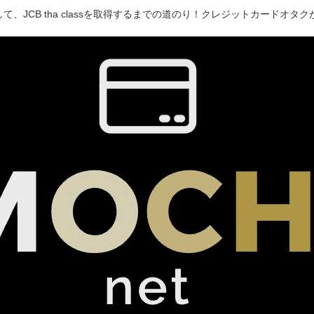
て、JCB tha classを取得するまでの道のり！クレジットカードオ