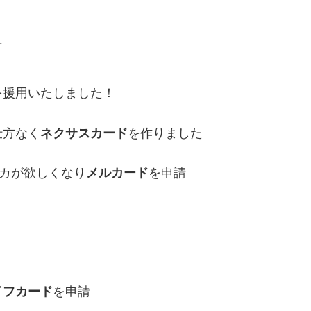
万
を援用いたしました！
仕方なく
ネクサスカード
を作りました
レカが欲しくなり
メルカード
を申請
イフカード
を申請