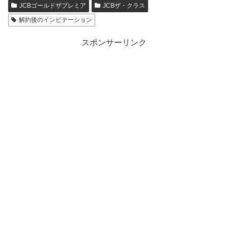
JCBゴールドザプレミア
JCBザ・クラス
解約後のインビテーション
スポンサーリンク