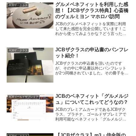
グルメベネフィットを利用した感
JCBザ・クラス
想！【JCBザクラス特典】心斎橋
のヴェルミヨン マホロバ訪問
JCBのグルメベネフィットを実際に利用
して来た感想を完全公開しています！こ
れから使ってみようかな？どう言ったサ
ービスなのかな？なんて思われている
方、今回訪問した関西のお店はオススメ
ですので是非利用してみてください。
JCBザクラスの申込書のパンフレ
JCBザ・クラス
ット紹介！
JCBザクラスの申込書を頂いたのです
が、その中に申込書以外にパンフレット
が2つ同梱されていました。その冊子を紹
介したいと思います。JCB THE CLASS
Introduction動画でも同じ内容のことを話
しています。文章を読むのがめんど...
JCBのベネフィット「グルメルジ
JCBゴールドザプレミア
ュ」についてこれってどうなの？
JCBのプレミアムカードであるJCBザク
ラス、プラチナ、ゴールドザプレミアで
利用可能なベネフィット「グルメルジュ
powerd by TABLE REQUEST」について
わかりやすくご紹介したいと思います。
ダイニング30の終了まで後少しのこの...
【JCBザクラス】m3・信金版の