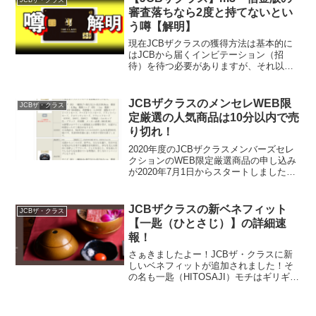
JCBザ・クラス
審査落ちなら2度と持てないとい
う噂【解明】
現在JCBザクラスの獲得方法は基本的に
はJCBから届くインビテーション（招
待）を待つ必要がありますが、それ以外
にも取得方法はあります。過去に取り上
げさせていただいてますが有名なのが
m3.comという医療従事者専用サイトから
JCBザクラスのメンセレWEB限
JCBザ・クラス
の申し込み 信用...
定厳選の人気商品は10分以内で売
り切れ！
2020年度のJCBザクラスメンバーズセレ
クションのWEB限定厳選商品の申し込み
が2020年7月1日からスタートしました。
今年から始まったこのWEB限定商品です
がなんと開始10分で完売になった商品が2
つもありましたよ！と言いつつまだどの
JCBザクラスの新ベネフィット
JCBザ・クラス
商品...
【一匙（ひとさじ）】の詳細速
報！
さぁきましたよー！JCBザ・クラスに新
しいベネフィットが追加されました！そ
の名も一匙（HITOSAJI）モチはギリギリ
読めましたw「特別なひとときを隠れた名
店で」というなんとも心をくすぐるコピ
ーですよね。普段予約することが難しい