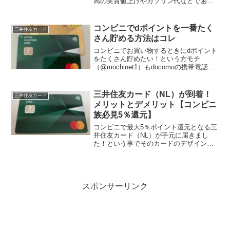
高の実質値上げやガソリン代などで困っ
ていますよね。ならば少しでもそのETC
利用での高速料金を一番お得にポイント
還元できるクレジットカードで支払いま
コンビニでdポイントを一番たく
三井住友カード
しょう！！実際にモチ自...
さん貯める方法はコレ
コンビニでお買い物するときにdポイント
をたくさん貯めたい！という方モチ
（@mochinet1）もdocomoの携帯電話も
利用しているのでdポイントでマクドナル
ドでシェイクを飲んだりしています。も
っともっとdポイントをたくさん貯めたい
三井住友カード（NL）が到着！
三井住友カード
というこ...
メリットとデメリット【コンビニ
族必見5％還元】
コンビニで最大5％ポイント還元となる三
井住友カード（NL）が手元に届きまし
た！という事でそのカードのデザインや
限度額、詳細などについてご紹介したい
と思います。fモチ（@mochinet1）の場
合は年会費がかかっている三井住友カー
ドをお持ちで...
スポンサーリンク