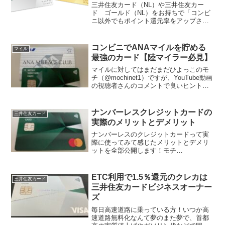
三井住友カード（NL）や三井住友カー
ド ゴールド（NL）をお持ちで「コンビ
ニ以外でもポイント還元率をアップさせ
たい！」という方は発行するとお得にな
るカードが登場しました。個人事業主や
法人代表者向けのビジネスカードで、
コンビニでANAマイルを貯める
マイル
「ETC利用時や特定の加...
最強のカード【陸マイラー必見】
マイルに対してはまだまだひよっこのモ
チ（@mochinet1）ですが、YouTube動画
の視聴者さんのコメントで良いヒントを
いただいたので皆さんに共有させていた
だきたいと思います。それがコンビニ利
用時にANAマイルが一番貯まる最強のク
ナンバーレスクレジットカードの
三井住友カード
レジッ...
実際のメリットとデメリット
ナンバーレスのクレジットカードって実
際に使ってみて感じたメリットとデメリ
ットを全部公開します！モチ
（@mochinet1）自身もすでに複数枚持っ
ているナンバーレスカードですが、最近
では完全年会費無料の三井住友カード
ETC利用で1.5％還元のクレカは
三井住友カード
（NL）が登場して徐々に浸...
三井住友カードビジネスオーナー
ズ
毎日高速道路に乗っている方！いつか高
速道路無料化なんて夢のまた夢で、首都