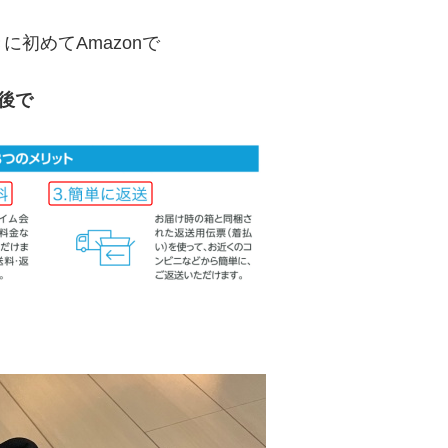
初めてAmazonで
の後で