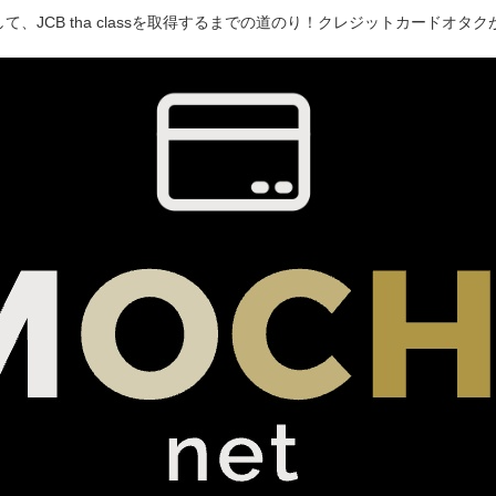
て、JCB tha classを取得するまでの道のり！クレジットカードオ