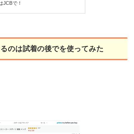
BuyはJCBで！
 Buy:決めるのは試着の後でを使ってみた