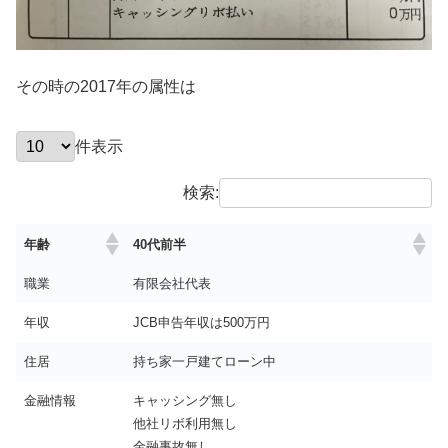
その時の2017年の属性は
件表示
検索:
年齢
40代前半
職業
有限会社代表
年収
JCB申告年収は500万円
住居
持ち家一戸建てローン中
金融情報
キャッシング無し
他社リボ利用無し
金融事故無し