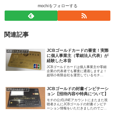
mochiをフォローする
関連記事
JCBゴールドカードの審査！実際
JCBゴールドカード
に個人事業主（零細法人代表）が
経験した本音
JCBゴールドカードは個人事業主や零細
企業の代表者でも審査に通過しますよ！
超弱小有限会社を運営しているモチ
（@mochinet1）ですが、JCBゴールドカ
ードの審査に通ったので、当時の経験を
もとに「JCBゴールカードって審査が厳
JCBゴールドの封書インビテーシ
JCBゴールドカード
しんじゃない...
ョン【招待内容や特典について】
モチの公式LINEアカウントにまたまた視
聴者さんにJCBゴールドの封書インビテ
ーション情報をいただきましたのでご紹
介したいと思います。綺麗な黒い封筒で