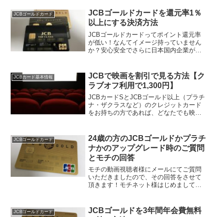
一瞬ゴールドザプレミアのインビテーシ
ョンのように見えますがJCBゴールドの
JCBゴールドカードを還元率1％
JCBゴールドカード
インビです封筒の...
以上にする決済方法
JCBゴールドカードってポイント還元率
が低い！なんてイメージ持っていません
か？安心安全でさらに日本国内企業が運
営しているJCBのプロパークレジットカ
ードも思っているほどポイント還元率が
悪いカードではないのです。実際にモチ
JCBで映画を割引で見る方法【ク
JCBカード基本情報
（@mochinet...
ラブオフ利用で1,300円】
JCBカードSとJCBゴールド以上（プラチ
ナ・ザクラスなど）のクレジットカード
をお持ちの方であれば、どなたでも映画
を割引で見ることができますよ！せっか
くの特典なので映画を見に行く前にチェ
ックしておいてください。モチはトップ
24歳の方のJCBゴールドかプラチ
JCBゴールドカード
ガンマーベリックを...
ナかのアップグレード時のご質問
とモチの回答
モチの動画視聴者様にメールにてご質問
いただきましたので、その回答をさせて
頂きます！モチネット様はじめまして。
いつも楽しくYouTube動画の方、拝見し
ております。この度はクレジットカード
について質問があり、メールさせていた
JCBゴールドを3年間年会費無料
JCBゴールドカード
だきます。いきなり...