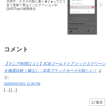
JCBザ・クラスの前に着く★と●ってどう
言う意味？実はインビテーションや
QUICPayの状態表示
コメント
【マニア利用口コミ】JCBゴールドとアメックスグリーン
を徹底比較！嘘なし - JCBブラックカードが欲しい！
よ
り:
2020年8月20日 12:26 PM
[…] […]
返信