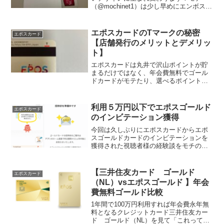
（@mochinet1）は少し早めにエンボスレ
スの新しいカードに交換してきましたの
で、「新しくなったらエポスカード申し
込み発行しようかな！？」「新デザイン
エポスカードのTマークの秘密
エポスカード
に交換しよ...
【店舗発行のメリットとデメリッ
ト】
エポスカードは丸井で沢山ポイントが貯
まるだけではなく、年会費無料でゴール
ドカードがモテたり、選べるポイントア
ップショップの特典、数少ない即日発行
可能なクレジットカードとしても人気が
ありますよね。関東圏ではマルイグルー
利用５万円以下でエポスゴールド
エポスカード
プの家賃の支払いにも利用...
のインビテーション獲得
今回は久しぶりにエポスカードからエポ
スゴールドカードのインビテーションを
獲得された視聴者様の経験談をモチの
LINE公式アカウントでお伺いいたしまし
たので、情報を共有させていただきたい
と思いますお世話になっております。
【三井住友カード ゴールド
エポスカード
2025年の1月に平のエ...
（NL）vsエポスゴールド 】年会
費無料ゴールド比較
1年間で100万円利用すれば年会費永年無
料となるクレジットカード三井住友カー
ド ゴールド（NL）を見て「これってあ