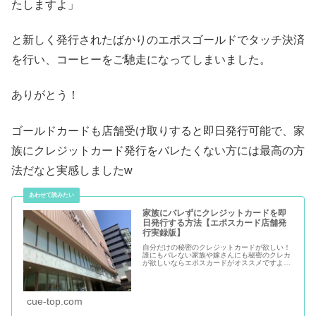
たしますよ」
と新しく発行されたばかりのエポスゴールドでタッチ決済
を行い、コーヒーをご馳走になってしまいました。
ありがとう！
ゴールドカードも店舗受け取りすると即日発行可能で、家
族にクレジットカード発行をバレたくない方には最高の方
法だなと実感しましたw
家族にバレずにクレジットカードを即
日発行する方法【エポスカード店舗発
行実録版】
自分だけの秘密のクレジットカードが欲しい！
誰にもバレない家族や嫁さんにも秘密のクレカ
が欲しいならエポスカードがオススメですよ。
カードの発行時に自宅にカードや書類が届かな
い、毎月の明細もWEBで完結するクレカであれ
ば誰にも利用していることがバ...
cue-top.com