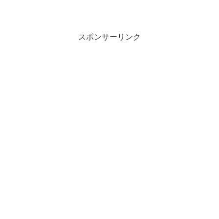
のカードに似てるよなー」と思われた
方、そうですよね！僕も思いました
（笑）今モチも絶賛修行中のエポスゴー
ルドとどのように違うのか...
スポンサーリンク