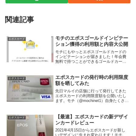
関連記事
モチのエポスゴールドインビテー
エポスカード
ション獲得の利用額と内容大公開
モチにもやっとエポスゴールドカードの
インビテーションが届きました！年会費
無料で持つことができるゴールドカード
で人気のあるエポスゴールドですが、エ
ポスカード発行から6ヶ月、エポスカード
アプリでTo Gold Cardのインビテーショ
エポスカードの発行時の利用限度
エポスカード
ン発行目安...
額を晒してみた
先日マルイの店舗に行って発行してきた
エポスカードの利用限度額を公開いたし
ます。モチ（@mochinet1）自身たくさん
のクレジットカードを発行しています
が、平カードでの利用限度額の平均額は
70万円〜90万円ぐらいでした。で、今回
【最速】エポスカードの新デザイ
エポスカード
のエポスカー...
ンカードレビュー
2021年4月15日からエポスカードが新し
いデザインに生まれ変わります！モチ