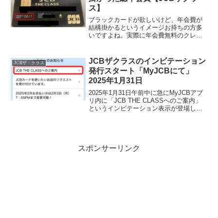
ス】
ブラックカードが欲しいけど、年会費が
結構掛かるというイメージお持ちの方多
いですよね。実際に年会費無料のクレジ
ットカードがたくさんある中、高額な年
会費を払うカードなんて必要あるの？っ
て奥さんに言われたりすることないです
JCBザクラスのインビテーション
JCBザ・クラス
かwでも欲しい、モチはで...
発行スタート「MyJCBにて」
2025年1月31日
2025年1月31日午前中に急にMyJCBアプ
リ内に「JCB THE CLASSへのご案内」
というインビテーション表示が登場した
ようです！例年年末に行われていたこの
JCBザクラスのインビテーション発行で
すが2024年12月は全く音沙汰なく、...
スポンサーリンク