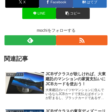
X
Facebook
はてブ
LINE
コピー
mochiをフォローする
関連記事
JCBザクラスが欲しければ、大東
JCBザ・クラス
建託のマンションの家賃支払いに
JCBカードを使おう！
大東建託のハイツやマンションに住んで
いるならJCBカードで支払えばポイント
が貯まるし、ブラックカードであるザク
ラスへの近道でお得ですよ！家賃をクレ
ジットカードで支払える不動産会社はま
だ一握りですが、大東建託はJCBカード
JCBザクラスの東京ディズニーリ
JCBザ・クラス