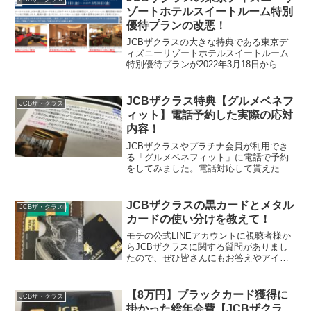
での家賃支払いが可能...
ゾートホテルスイートルーム特別
優待プランの改悪！
JCBザクラスの大きな特典である東京デ
ィズニーリゾートホテルスイートルーム
特別優待プランが2022年3月18日から特
典内容が改悪すると発表がありました。
今までスイートルーム利用で大きな優待
割引の割引率が減ってしまうという内容
JCBザクラス特典【グルメベネフ
JCBザ・クラス
です。ディズニー...
ィット】電話予約した実際の応対
内容！
JCBザクラスやプラチナ会員が利用でき
る「グルメベネフィット」に電話で予約
をしてみました。電話対応して貰えたコ
ンシェルジュさんの気持ちのいい応対
や、実際の予約時の会話の流れを包み隠
さず紹介してみたいと思います。
JCBザクラスの黒カードとメタル
JCBザ・クラス
カードの使い分けを教えて！
モチの公式LINEアカウントに視聴者様か
らJCBザクラスに関する質問がありまし
たので、ぜひ皆さんにもお答えやアイデ
アいただきたくてブログと動画にさせて
頂きます！頂いた質問がこちらですモチ
さんこんにちは今更ながらザ・クラスの
【8万円】ブラックカード獲得に
JCBザ・クラス
メタルカード発行す...
掛かった総年会費【JCBザクラ