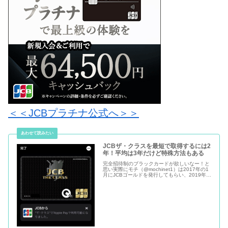
＜＜JCBプラチナ公式へ＞＞
JCBザ・クラスを最短で取得するには2
年！平均は3年だけど特殊方法もある
完全招待制のブラックカードが欲しいなー！と
思い実際にモチ（@mochinet1）は2017年の1
月にJCBゴールドを発行してもらい、2019年
11月にJCBザクラスのインビテーション獲得し
ました。時間にして2年11ヶ月かかったので
す。その時...