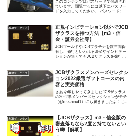
このコンテンツはパスワードで保護され
ています。閲覧するには以下にパスワー
ドを入力してください。 パスワード:
正規インビテーション以外でJCB
JCBザ・クラス
ザクラスを持つ方法【m3・信
金・証券会社等】
JCBゴールドやJCBプラチナを数年間保
有し、修行といわれる決済やインビテー
ションが無くてもJCBザクラスを発行し
て貰える裏技みたいな方法が実はいくつ
かあります。 医療従事者専用のm3.com
からの申込 信金の口座保有代表者やその
JCBザクラスメンバーズセレクシ
JCBザ・クラス
社員 証券...
ョン2022厳選ギフトコースの内
容と実売価格
さあ今年もやってきましたJCBザクラス
の2022年メンバーズセレクションがモチ
（@mochinet1）にも届きましたよ！ちな
みに関西の我が家の郵便ポストに入って
いたのは3月23日。他の地域には前日に届
いた方もいるようです。JCBザクラスの
【JCBザクラス】m3・信金版の
JCBザ・クラス
年...
審査落ちなら2度と持てないとい
う噂【解明】