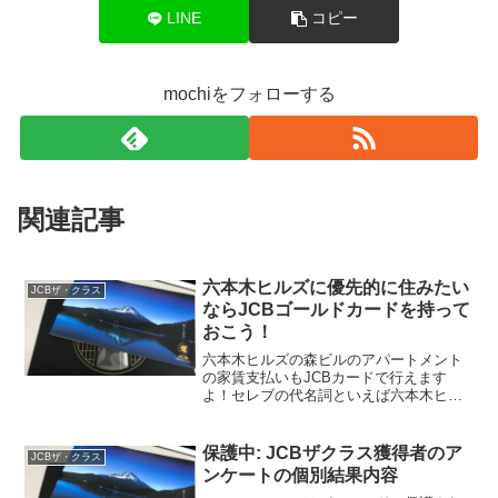
LINE
コピー
mochiをフォローする
関連記事
六本木ヒルズに優先的に住みたい
JCBザ・クラス
ならJCBゴールドカードを持って
おこう！
六本木ヒルズの森ビルのアパートメント
の家賃支払いもJCBカードで行えます
よ！セレブの代名詞といえば六本木ヒル
ズですが、その家賃の支払いにJCBゴー
ルドカードやJCBザクラスが利用可能な
だけでなく、六本木ヒルズに入りやすい
保護中: JCBザクラス獲得者のア
JCBザ・クラス
とも言われています！...
ンケートの個別結果内容