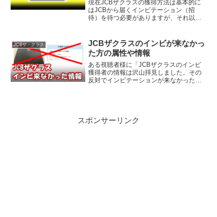
現在JCBザクラスの獲得方法は基本的に
はJCBから届くインビテーション（招
待）を待つ必要がありますが、それ以外
にも取得方法はあります。過去に取り上
げさせていただいてますが有名なのが
m3.comという医療従事者専用サイトから
JCBザクラスのインビが来なかっ
JCBザ・クラス
の申し込み 信用...
た方の属性や情報
ある視聴者様に「JCBザクラスのインビ
獲得者の情報は沢山拝見しました。その
反対でインビテーションが来なかった方
の情報があればおもしろいとおもうので
すが！」という意見をいただき、確か
に！と思ったので数は少ないですがイン
ビが来なかった方にいただ...
スポンサーリンク