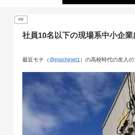
PR
社員10名以下の現場系中小企
最近モチ（
@mochinet1
）の高校時代の友人の