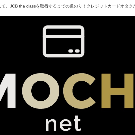
て、JCB tha classを取得するまでの道のり！クレジットカードオ