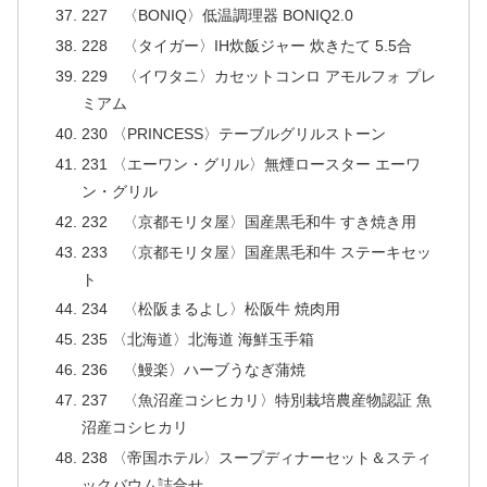
227 〈BONIQ〉低温調理器 BONIQ2.0
228 〈タイガー〉IH炊飯ジャー 炊きたて 5.5合
229 〈イワタニ〉カセットコンロ アモルフォ プレ
ミアム
230 〈PRINCESS〉テーブルグリルストーン
231 〈エーワン・グリル〉無煙ロースター エーワ
ン・グリル
232 〈京都モリタ屋〉国産黒毛和牛 すき焼き用
233 〈京都モリタ屋〉国産黒毛和牛 ステーキセッ
ト
234 〈松阪まるよし〉松阪牛 焼肉用
235 〈北海道〉北海道 海鮮玉手箱
236 〈鰻楽〉ハーブうなぎ蒲焼
237 〈魚沼産コシヒカリ〉特別栽培農産物認証 魚
沼産コシヒカリ
238 〈帝国ホテル〉スープディナーセット＆スティ
ックバウム詰合せ