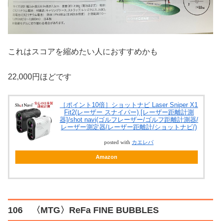
これはスコアを縮めたい人におすすめかも
22,000円ほどです
［ポイント10倍］ショットナビ Laser Sniper X1
Fit2(レーザー スナイパー) [レーザー距離計測
器]/shot navi(ゴルフレーザー/ゴルフ距離計測器/
レーザー測定器/レーザー距離計/ショットナビ/)
posted with
カエレバ
Amazon
106 〈MTG〉ReFa FINE BUBBLES