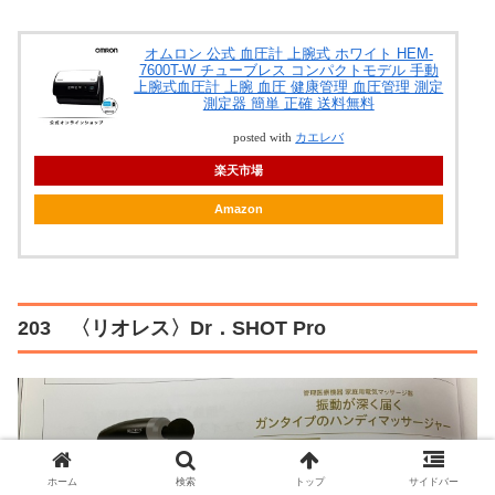
オムロン 公式 血圧計 上腕式 ホワイト HEM-
7600T-W チューブレス コンパクトモデル 手動
上腕式血圧計 上腕 血圧 健康管理 血圧管理 測定
測定器 簡単 正確 送料無料
posted with
カエレバ
楽天市場
Amazon
203 〈リオレス〉Dr．SHOT Pro
ホーム
検索
トップ
サイドバー