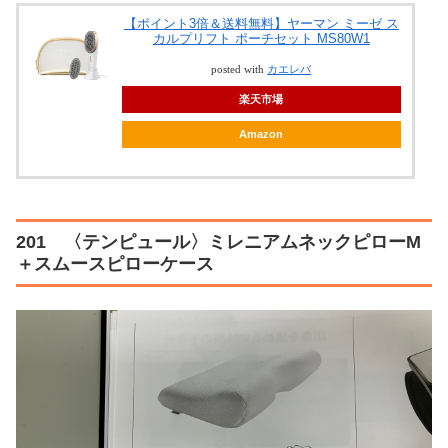
【ポイント3倍＆送料無料】ヤーマン ミーゼ ス
カルプリフト ポーチセット MS80W1
posted with
カエレバ
楽天市場
Amazon
201 〈テンピュール〉ミレニアムネックピローM
＋スムースピローケース