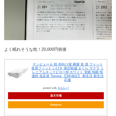
よく眠れそうな枕！20,000円前後
テンピュール 枕 仰向け寝 横寢 首 肩 フィット
首肩フィット いびき 体圧軽減 まくら マクラ ミ
レニアムネックピローM ホワイト 安眠 快眠 快
適枕 低反発 Tempur 【3年保証】 新生活 新生活
応援
posted with
カエレバ
楽天市場
Amazon