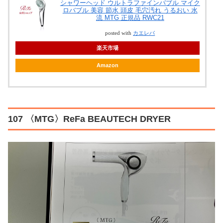
シャワーヘッド ウルトラファインバブル マイク
ロバブル 美容 節水 頭皮 毛穴汚れ うるおい 水
流 MTG 正規品 RWC21
posted with
カエレバ
楽天市場
Amazon
107 〈MTG〉ReFa BEAUTECH DRYER