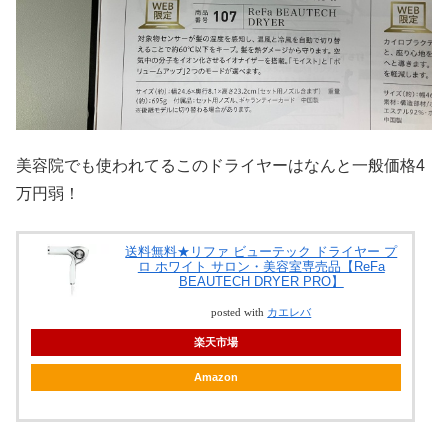
美容院でも使われてるこのドライヤーはなんと一般価格4
万円弱！
送料無料★リファ ビューテック ドライヤー プ
ロ ホワイト サロン・美容室専売品【ReFa
BEAUTECH DRYER PRO】
posted with
カエレバ
楽天市場
Amazon