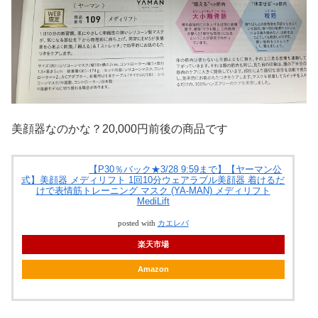
美顔器なのかな？20,000円前後の商品です
【P30％バック★3/28 9:59まで】【ヤーマン公
式】美顔器 メディリフト 1回10分ウェアラブル美顔器 着けるだ
けで表情筋トレーニング マスク (YA-MAN) メディリフト
MediLift
posted with
カエレバ
楽天市場
Amazon