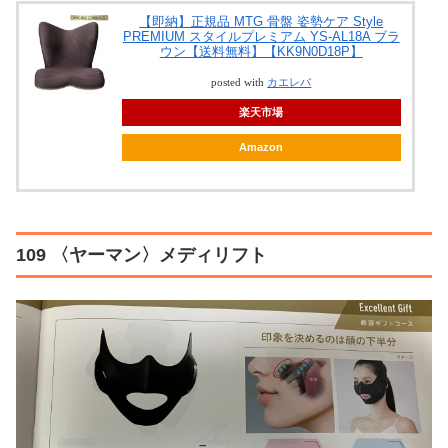
【即納】正規品 MTG 骨盤 姿勢ケア Style
PREMIUM スタイルプレミアム YS-AL18A ブラ
ウン【送料無料】【KK9N0D18P】
posted with
カエレバ
楽天市場
Amazon
109 〈ヤーマン〉メディリフト