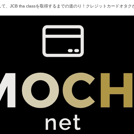
て、JCB tha classを取得するまでの道のり！クレジットカードオ