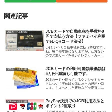
関連記事
JCBカードで自動車税を手数料0
JCBカード基本情報
円で支払う方法【ファミペイ利用
でeL-QRコード決済】
5月というと自動車税を支払う時期ですよ
ね。毎年毎年嫌になりますが、仕方ない
のでJCBカードを使いクレジットカード
の支払い手数料0円とあるポイントをもら
いながらで払ってきました。その方法を
ご紹介します我が家は奥さんの軽自動車
JCBカードの利用可能額最低額は
JCBカード基本情報
とモチ（@moch...
5万円~減額も可能です。
JCBカードや持っているクレジットカー
ドについて実体験を元に本当の感想や口
コミ、ちょっとした裏技などを正直に書
いています。ただのクレカサイトではな
く、「あーほんとに使ってるんだなー」
ってことが伝わるように情報を共有でき
PayPay決済でのJCB利用方法と
JCBカード基本情報
れば嬉しいです！
ポイント2重取り