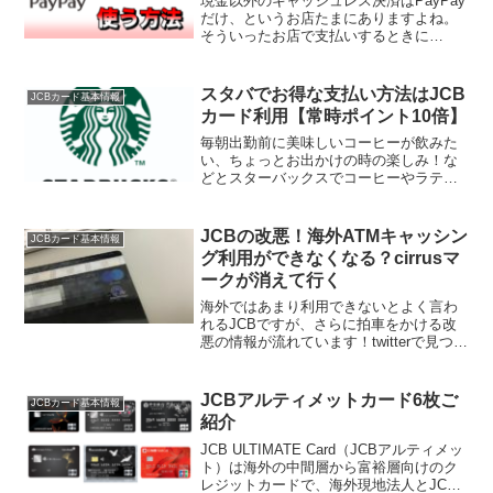
現金以外のキャッシュレス決済はPayPay
だけ、というお店たまにありますよね。
そういったお店で支払いするときに
「PayPay使うけど、JCBカードのクレヒ
スの積み上げ修行にならないんだよね
ー」って残念になることないですか？先
スタバでお得な支払い方法はJCB
JCBカード基本情報
日もこのようなツ...
カード利用【常時ポイント10倍】
毎朝出勤前に美味しいコーヒーが飲みた
い、ちょっとお出かけの時の楽しみ！な
どとスターバックスでコーヒーやラテや
フラペチーノを注文する方多いと思いま
す。ちょっとおしゃれで気分が上がった
りしますよね。モチ（@mochinet1）も家
JCBの改悪！海外ATMキャッシン
JCBカード基本情報
族でお出かけす...
グ利用ができなくなる？cirrusマ
ークが消えて行く
海外ではあまり利用できないとよく言わ
れるJCBですが、さらに拍車をかける改
悪の情報が流れています！twitterで見つけ
たのですがこれは大きな改悪！ — モチネ
ット (@mochinet1) May 28, 2020JCBカ
ードでの海外での...
JCBアルティメットカード6枚ご
JCBカード基本情報
紹介
JCB ULTIMATE Card（JCBアルティメッ
ト）は海外の中間層から富裕層向けのク
レジットカードで、海外現地法人とJCB