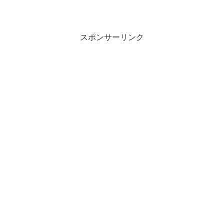
が提携して発行しているクレジットカー
ドです。カードランク的にはJCBプラチ
ナの上位カードとしての扱いで、各提携
先...
スポンサーリンク