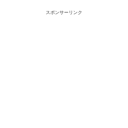
んありますし、テレビで特集されるよう
な人気のお店もモチ（@mo...
スポンサーリンク