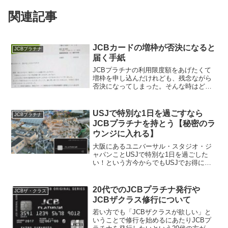
関連記事
JCBカードの増枠が否決になると
JCBプラチナ
届く手紙
JCBプラチナの利用限度額をあげたくて
増枠を申し込んだけれども、残念ながら
否決になってしまった。そんな時はどう
なるのか？気になる方多いと思います。
今回はモチ（@mochinet1）の動画視聴者
様に実際の体験を聞く事ができ、情報公
USJで特別な1日を過ごすなら
JCBプラチナ
開の承認もい...
JCBプラチナを持とう【秘密のラ
ウンジに入れる】
大阪にあるユニバーサル・スタジオ・ジ
ャパンことUSJで特別な1日を過ごした
い！という方今からでもUSJでお得に特
別気分を味わうならJCBプラチナカード
を手に入れて特典を思いっきり使いまし
ょう。このクレジットカードは25歳以上
20代でのJCBプラチナ発行や
JCBザ・クラス
の方であればどな...
JCBザクラス修行について
若い方でも「JCBザクラスが欲しい」と
いうことで修行を始めるにあたりJCBプ