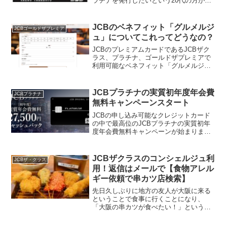
ラチナを発行したいという20代の方が増
えています！実際にモチ（@mochinet1）
にも複数の方からご相談を受けたことが
あり、その度に「なんとかならないかな
JCBのベネフィット「グルメルジ
JCBゴールドザプレミア
ー！」と...
ュ」についてこれってどうなの？
JCBのプレミアムカードであるJCBザク
ラス、プラチナ、ゴールドザプレミアで
利用可能なベネフィット「グルメルジュ
powerd by TABLE REQUEST」について
わかりやすくご紹介したいと思います。
ダイニング30の終了まで後少しのこの...
JCBプラチナの実質初年度年会費
JCBプラチナ
無料キャンペーンスタート
JCBの申し込み可能なクレジットカード
の中で最高位のJCBプラチナの実質初年
度年会費無料キャンペーンが始まりまし
た！※このキャンペーンは2022年3月末ま
でで終了しました通常は27,500円（税
込）の年会費支払いが必須のこのクレカ
JCBザクラスのコンシェルジュ利
JCBザ・クラス
ですが、キ...
用！返信はメールで【食物アレル
ギー依頼で串カツ店検索】
先日久しぶりに地方の友人が大阪に来る
ということで食事に行くことになり、
「大阪の串カツが食べたい！」というリ
クエストがあったので店舗を探してみる
ことに。大阪では串カツ屋さんがたくさ