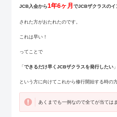
1
年
6
ヶ月
JCB入会から
でJCBザクラスの
された方がおたれたのです。
これは早い！
ってことで
「
できるだけ早くJCBザクラスを発行したい
という方に向けてこれから修行開始する時の
あくまでも一例なので全てが当ては