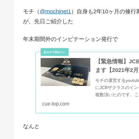
モチ（
@mochinet1
）自身も2年10ヶ月の修
が、先日ご紹介した
年末期間外のインビテーション発行で
【緊急情報】JC
ます【2021年2
モチの運営するyoutu
にJCBザクラスのイ
複数頂いたのです。こ
ョ...
cue-top.com
なんと