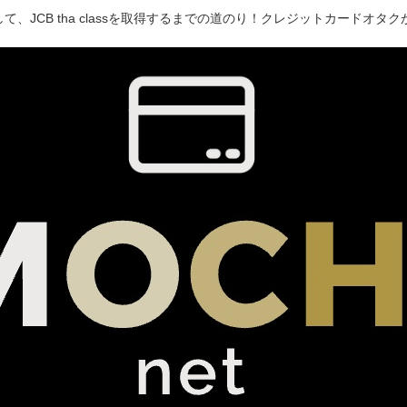
て、JCB tha classを取得するまでの道のり！クレジットカードオ